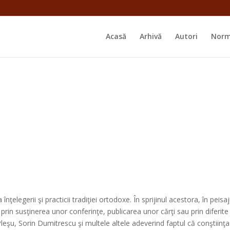
Acasă
Arhivă
Autori
Norm
 înţelegerii şi practicii tradiţiei ortodoxe. În sprijinul acestora, în pei
 prin susţinerea unor conferinţe, publicarea unor cărţi sau prin diferi
leşu, Sorin Dumitrescu şi multele altele adeverind faptul că conştiinţa 