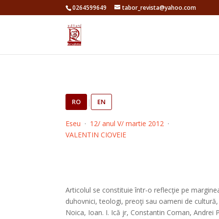
0264599649
tabor_revista@yahoo.com
RO
|
EN
Eseu
·
12/ anul V/ martie 2012
·
VALENTIN CIOVEIE
Articolul se constituie într-o reflecţie pe marginea
duhovnici, teologi, preoţi sau oameni de cultură,
Noica, Ioan. I. Ică jr, Constantin Coman, Andrei P