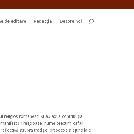
e de editare
Redacția
Despre noi
sajul religios românesc, şi-au adus contribuţia
te manifestări religioase, nume precum Rafail
reflectivă asupra tradiţiei ortodoxe a ajuns la o