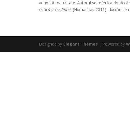
anumită maturitate. Autorul se referă a două cărţ
critică a credinţei,
(Humanitas 2011) - lucrări ce r
Designed by
Elegant Themes
| Powered by
W