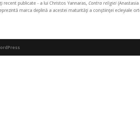
i recent publicate - a lui Christos Yannaras,
Contra religiei
(Anastasia 
eprezintă marca deplină a acestei maturităţi a conştiinţei ecleyiale or
ordPress