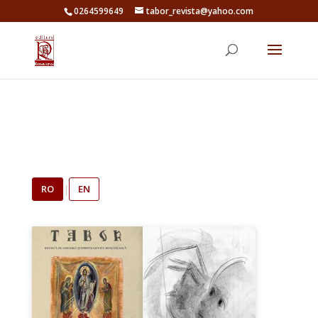
0264599649
tabor_revista@yahoo.com
RO
|
EN