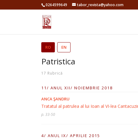
0264599649
tabor_revista@yahoo.com
RO
|
EN
Patristica
17 Rubrică
11/ ANUL XII/ NOIEMBRIE 2018
ANCA ŞANDRU
Tratatul al patrulea al lui Ioan al VI-lea Cantac
p. 33-50
4/ ANUL IX/ APRILIE 2015