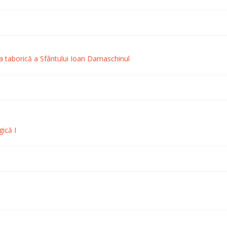
ia taborică a Sfântului Ioan Damaschinul
ică I