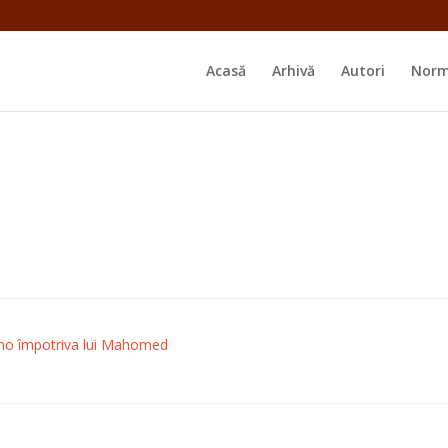
Acasă
Arhivă
Autori
Norm
uzino împotriva lui Mahomed