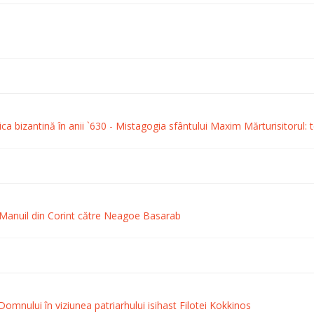
rica bizantină în anii `630 - Mistagogia sfântului Maxim Mărturisitorul: t
e Manuil din Corint către Neagoe Basarab
omnului în viziunea patriarhului isihast Filotei Kokkinos