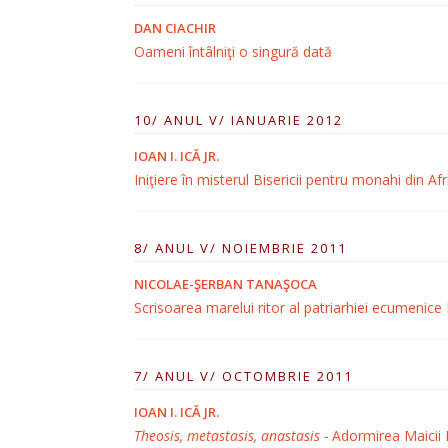
DAN CIACHIR
Oameni întâlniţi o singură dată
10/ ANUL V/ IANUARIE 2012
IOAN I. ICĂ JR.
Iniţiere în misterul Bisericii pentru monahi din Af
8/ ANUL V/ NOIEMBRIE 2011
NICOLAE-ŞERBAN TANAŞOCA
Scrisoarea marelui ritor al patriarhiei ecumenic
7/ ANUL V/ OCTOMBRIE 2011
IOAN I. ICĂ JR.
Theosis, metastasis, anastasis -
Adormirea Maicii D