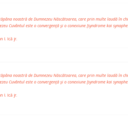
tăpâna noastră de Dumnezeu Născătoarea, care prin multe laudă în chip d
ezeu Cuvântul este o convergenţă şi o conexiune [syndrome kai synaphei
 I. Ică jr.
tăpâna noastră de Dumnezeu Născătoarea, care prin multe laudă în chip d
ezeu Cuvântul este o convergenţă şi o conexiune [syndrome kai synaphei
 I. Ică jr.