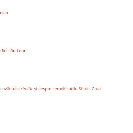
inian
 fiul său Leon
l cuvântului
cimitir
şi despre semnificaţiile Sfintei Cruci