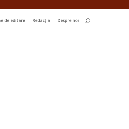
e de editare
Redacția
Despre noi