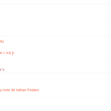
96)
 I. Ică jr.
A”)
 şi note de Adrian Podaru