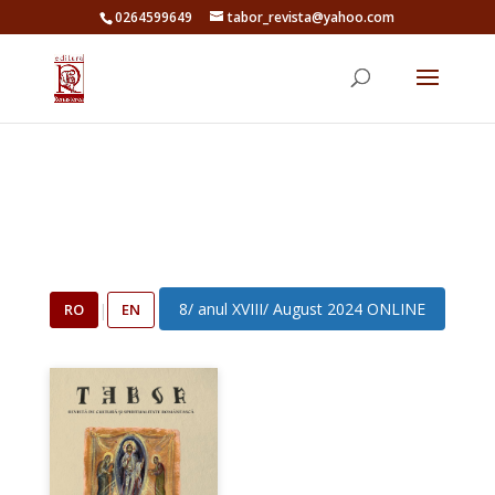
0264599649
tabor_revista@yahoo.com
8/ anul XVIII/ August 2024 ONLINE
RO
|
EN