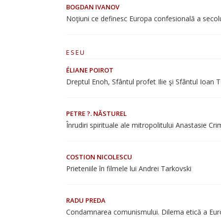
BOGDAN IVANOV
Noţiuni ce definesc Europa confesională a secolul
ESEU
ÉLIANE POIROT
Dreptul Enoh, Sfântul profet Ilie şi Sfântul Ioan
PETRE ?. NĂSTUREL
Înrudiri spirituale ale mitropolitului Anastasie C
COSTION NICOLESCU
Prieteniile în filmele lui Andrei Tarkovski
RADU PREDA
Condamnarea comunismului. Dilema etică a Eur