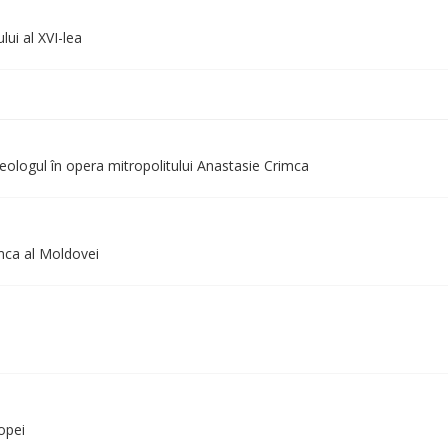
ui al XVI-lea
 Teologul în opera mitropolitului Anastasie Crimca
rimca al Moldovei
opei