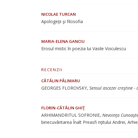
NICOLAE TURCAN
Apologeţii şi filosofia
MARIA-ELENA GANCIU
Erosul mistic în poezia lui Vasile Voiculescu
RECENZII
CĂTĂLIN PĂLIMARU
GEORGES FLOROVSKY,
Sensul ascezei creştine - 
FLORIN-CĂTĂLIN GHIŢ
ARHIMANDRITUL SOFRONIE,
Nevoinţa Cunoaşter
binecuvântarea Înalt Preasfi nţitului Andrei, Arhie