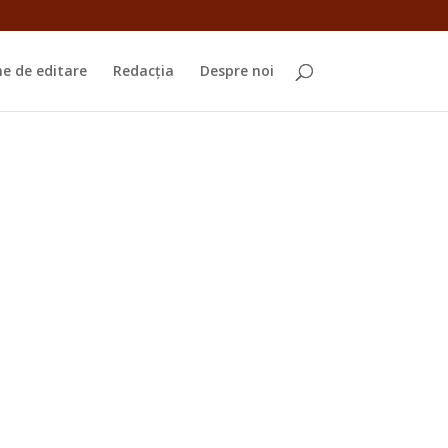
e de editare
Redacția
Despre noi