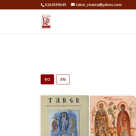
0264599649
tabor_revista@yahoo.com
RO
|
EN