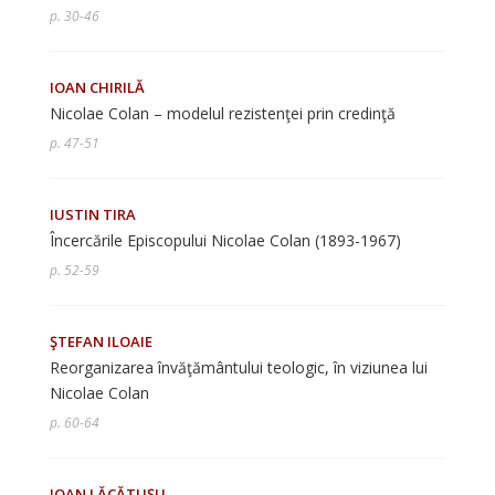
p. 30-46
IOAN CHIRILĂ
Nicolae Colan – modelul rezistenţei prin credinţă
p. 47-51
IUSTIN TIRA
Încercările Episcopului Nicolae Colan (1893-1967)
p. 52-59
ŞTEFAN ILOAIE
Reorganizarea învăţământului teologic, în viziunea lui
Nicolae Colan
p. 60-64
IOAN LĂCĂTUŞU