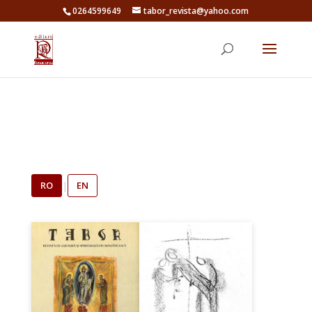
0264599649
tabor_revista@yahoo.com
RO
|
EN