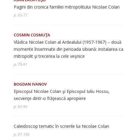
Pagini din cronica familiei mitropolitului Nicolae Colan
p. 65-77
COSMIN COSMUŢA
Vlădica Nicolae Colan al Ardealului (1957-1967) – două
momente însemnate din perioada sibiană: instalarea ca
mitropolit şi trecerea la cele veşnice
p. 78-91
BOGDAN IVANOV
Episcopul Nicolae Colan şi Episcopul Iuliu Hossu,
secvenţe dintr-o frăţească apropiere
p. 92-96
Caleidoscop tematic în scrierile lui Nicolae Colan
p. 97-106