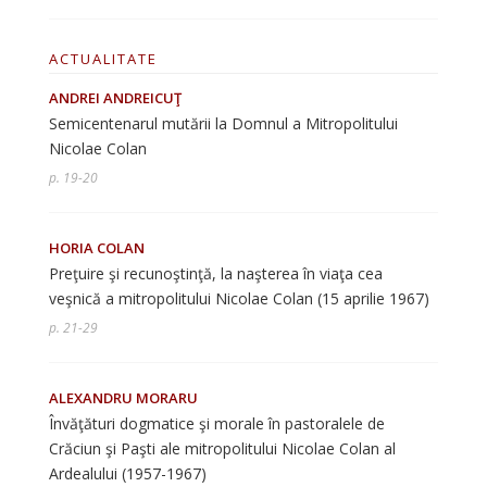
ACTUALITATE
ANDREI ANDREICUŢ
Semicentenarul mutării la Domnul a Mitropolitului
Nicolae Colan
p. 19-20
HORIA COLAN
Preţuire şi recunoştinţă, la naşterea în viaţa cea
veşnică a mitropolitului Nicolae Colan (15 aprilie 1967)
p. 21-29
ALEXANDRU MORARU
Învăţături dogmatice şi morale în pastoralele de
Crăciun şi Paşti ale mitropolitului Nicolae Colan al
Ardealului (1957-1967)