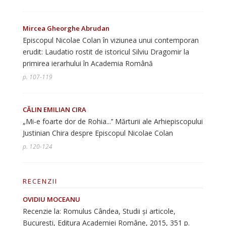
Mircea Gheorghe Abrudan
Episcopul Nicolae Colan în viziunea unui contemporan
erudit: Laudatio rostit de istoricul Silviu Dragomir la
primirea ierarhului în Academia Română
p. 107-119
CĂLIN EMILIAN CIRA
„Mi-e foarte dor de Rohia...’’ Mărturii ale Arhiepiscopului
Justinian Chira despre Episcopul Nicolae Colan
p. 120-124
RECENZII
OVIDIU MOCEANU
Recenzie la: Romulus Cândea, Studii și articole,
București, Editura Academiei Române, 2015, 351 p.