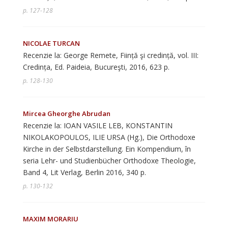
p. 127-128
NICOLAE TURCAN
Recenzie la: George Remete, Ființă şi credință, vol. III:
Credința, Ed. Paideia, Bucureşti, 2016, 623 p.
p. 128-130
Mircea Gheorghe Abrudan
Recenzie la: IOAN VASILE LEB, KONSTANTIN
NIKOLAKOPOULOS, ILIE URSA (Hg.), Die Orthodoxe
Kirche in der Selbstdarstellung. Ein Kompendium, în
seria Lehr- und Studienbücher Orthodoxe Theologie,
Band 4, Lit Verlag, Berlin 2016, 340 p.
p. 130-132
MAXIM MORARIU