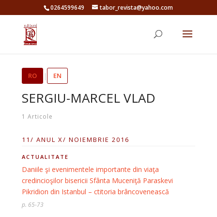
0264599649
tabor_revista@yahoo.com
RO
|
EN
SERGIU-MARCEL VLAD
1 Articole
11/ ANUL X/ NOIEMBRIE 2016
ACTUALITATE
Daniile şi evenimentele importante din viaţa
credincioşilor bisericii Sfânta Muceniţă Paraskevi
Pikridion din Istanbul – ctitoria brâncovenească
p. 65-73