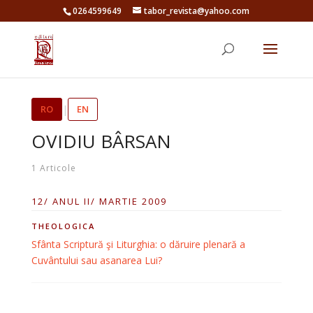
0264599649
tabor_revista@yahoo.com
RO
|
EN
OVIDIU BÂRSAN
1 Articole
12/ ANUL II/ MARTIE 2009
THEOLOGICA
Sfânta Scriptură şi Liturghia: o dăruire plenară a
Cuvântului sau asanarea Lui?