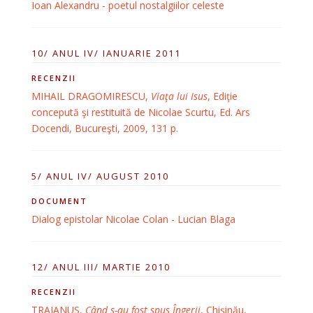
Ioan Alexandru - poetul nostalgiilor celeste
10/ ANUL IV/ IANUARIE 2011
RECENZII
MIHAIL DRAGOMIRESCU,
Viaţa lui Isus
, Ediţie
concepută şi restituită de Nicolae Scurtu, Ed. Ars
Docendi, Bucureşti, 2009, 131 p.
5/ ANUL IV/ AUGUST 2010
DOCUMENT
Dialog epistolar Nicolae Colan - Lucian Blaga
12/ ANUL III/ MARTIE 2010
RECENZII
TRAIANUS,
Când s-au fost spus Îngerii
, Chişinău,