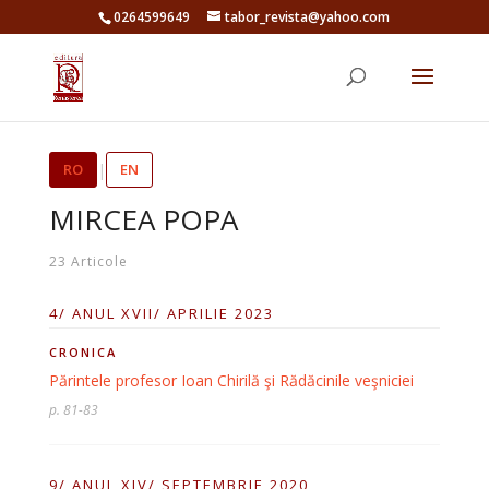
0264599649
tabor_revista@yahoo.com
RO
|
EN
MIRCEA POPA
23 Articole
4/ ANUL XVII/ APRILIE 2023
CRONICA
Părintele profesor Ioan Chirilă şi Rădăcinile veşniciei
p. 81-83
9/ ANUL XIV/ SEPTEMBRIE 2020