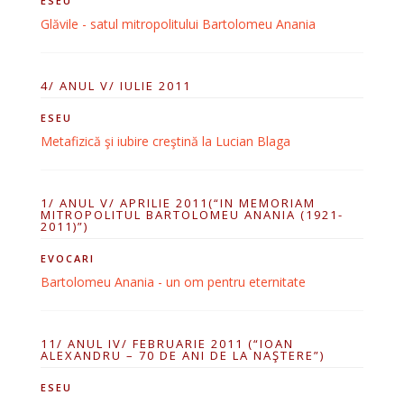
ESEU
Glăvile - satul mitropolitului Bartolomeu Anania
4/ ANUL V/ IULIE 2011
ESEU
Metafizică şi iubire creştină la Lucian Blaga
1/ ANUL V/ APRILIE 2011(“IN MEMORIAM
MITROPOLITUL BARTOLOMEU ANANIA (1921-
2011)”)
EVOCARI
Bartolomeu Anania - un om pentru eternitate
11/ ANUL IV/ FEBRUARIE 2011 (“IOAN
ALEXANDRU – 70 DE ANI DE LA NAŞTERE”)
ESEU