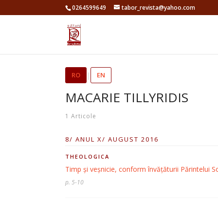
0264599649
tabor_revista@yahoo.com
RO
|
EN
MACARIE TILLYRIDIS
1 Articole
8/ ANUL X/ AUGUST 2016
THEOLOGICA
Timp și veșnicie, conform învățăturii Părintelui S
p. 5-10