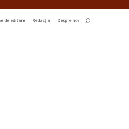
e de editare
Redacția
Despre noi