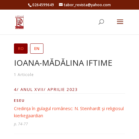
0264599649
tabor_revista@yahoo.com
RO
|
EN
IOANA-MĂDĂLINA IFTIME
1 Articole
4/ ANUL XVII/ APRILIE 2023
ESEU
Credinţa în gulagul românesc: N. Steinhardt şi religiosul
kierkegaardian
p. 74-77