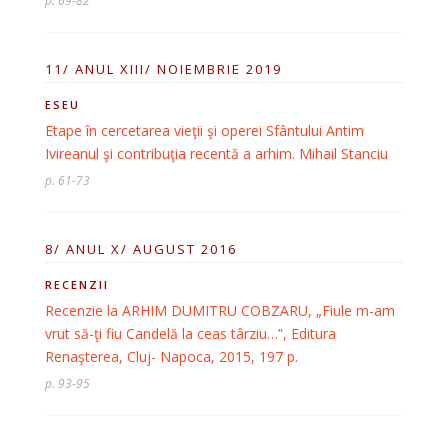
p. 69-82
11/ ANUL XIII/ NOIEMBRIE 2019
ESEU
Etape în cercetarea vieţii şi operei Sfântului Antim
Ivireanul şi contribuţia recentă a arhim. Mihail Stanciu
p. 61-73
8/ ANUL X/ AUGUST 2016
RECENZII
Recenzie la ARHIM DUMITRU COBZARU, „Fiule m-am
vrut să-ţi fiu Candelă la ceas târziu…”, Editura
Renaşterea, Cluj- Napoca, 2015, 197 p.
p. 93-95