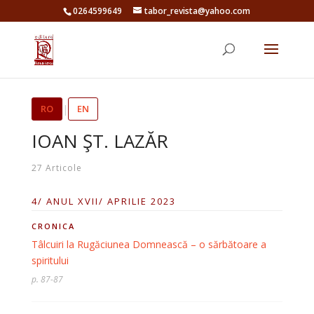
0264599649
tabor_revista@yahoo.com
RO
|
EN
IOAN ŞT. LAZĂR
27 Articole
4/ ANUL XVII/ APRILIE 2023
CRONICA
Tâlcuiri la Rugăciunea Domnească – o sărbătoare a
spiritului
p. 87-87