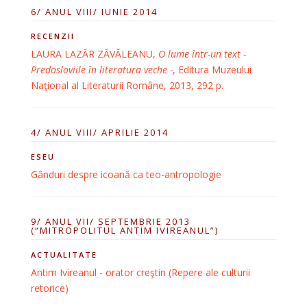
6/ ANUL VIII/ IUNIE 2014
RECENZII
LAURA LAZĂR ZĂVĂLEANU,
O lume într-un text -
Predosloviile în literatura veche -
, Editura Muzeului
Naţional al Literaturii Române, 2013, 292 p.
4/ ANUL VIII/ APRILIE 2014
ESEU
Gânduri despre icoană ca teo-antropologie
9/ ANUL VII/ SEPTEMBRIE 2013
(“MITROPOLITUL ANTIM IVIREANUL”)
ACTUALITATE
Antim Ivireanul - orator creştin (Repere ale culturii
retorice)