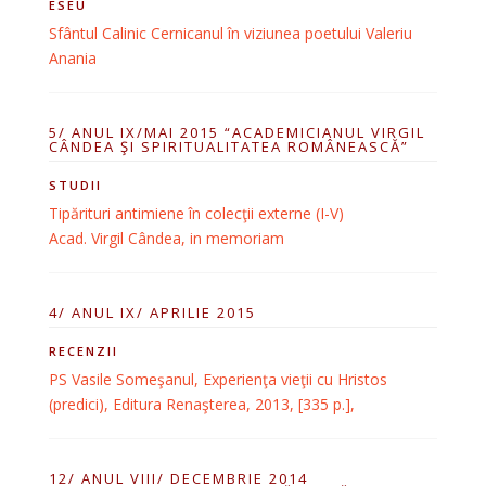
ESEU
Sfântul Calinic Cernicanul în viziunea poetului Valeriu
Anania
5/ ANUL IX/MAI 2015 “ACADEMICIANUL VIRGIL
CÂNDEA ŞI SPIRITUALITATEA ROMÂNEASCĂ”
STUDII
Tipărituri antimiene în colecţii externe (I-V)
Acad. Virgil Cândea, in memoriam
4/ ANUL IX/ APRILIE 2015
RECENZII
PS Vasile Someşanul, Experienţa vieţii cu Hristos
(predici), Editura Renaşterea, 2013, [335 p.],
12/ ANUL VIII/ DECEMBRIE 2014