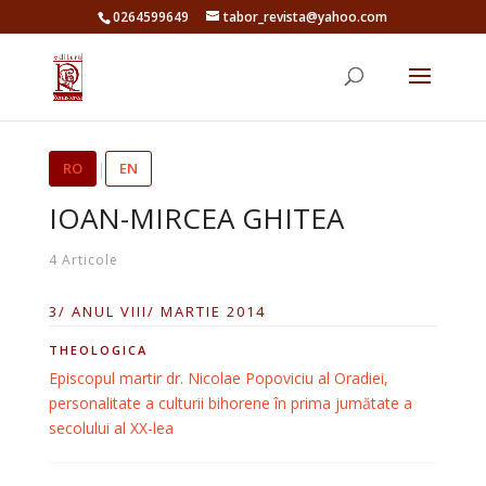
0264599649
tabor_revista@yahoo.com
RO
|
EN
IOAN-MIRCEA GHITEA
4 Articole
3/ ANUL VIII/ MARTIE 2014
THEOLOGICA
Episcopul martir dr. Nicolae Popoviciu al Oradiei,
personalitate a culturii bihorene în prima jumătate a
secolului al XX-lea