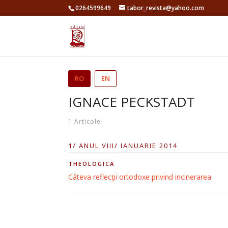
0264599649
tabor_revista@yahoo.com
RO
|
EN
IGNACE PECKSTADT
1 Articole
1/ ANUL VIII/ IANUARIE 2014
THEOLOGICA
Câteva reflecţii ortodoxe privind incinerarea