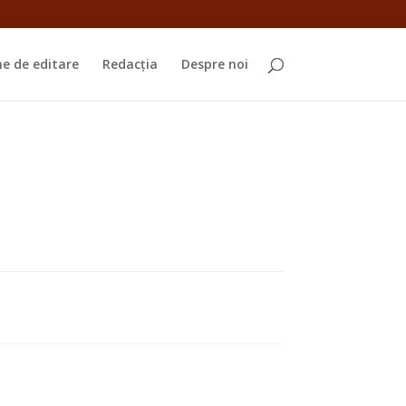
e de editare
Redacția
Despre noi