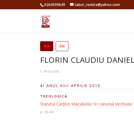
0264599649
tabor_revista@yahoo.com
RO
|
EN
FLORIN CLAUDIU DANIE
1 Articole
4/ ANUL XIII/ APRILIE 2019
THEOLOGICA
Statutul Cărţilor Macabeilor în canonul Vechiulu
p. 39-46