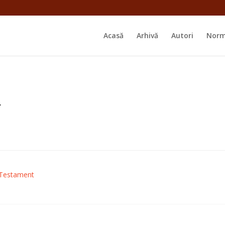
Acasă
Arhivă
Autori
Norm
L
i Testament