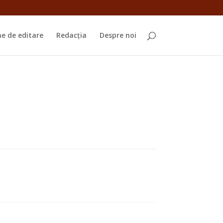
e de editare
Redacția
Despre noi