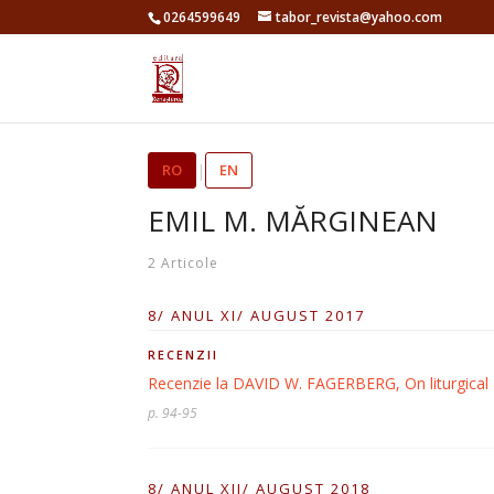
0264599649
tabor_revista@yahoo.com
RO
|
EN
EMIL M. MĂRGINEAN
2 Articole
8/ ANUL XI/ AUGUST 2017
RECENZII
Recenzie la DAVID W. FAGERBERG, On liturgical a
p. 94-95
8/ ANUL XII/ AUGUST 2018