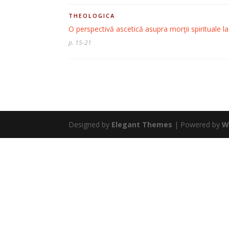
THEOLOGICA
O perspectivă ascetică asupra morţii spirituale l
p. 15-21
Designed by
Elegant Themes
| Powered by
W