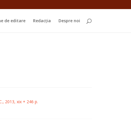
e de editare
Redacția
Despre noi
, 2013, xix + 246 p.