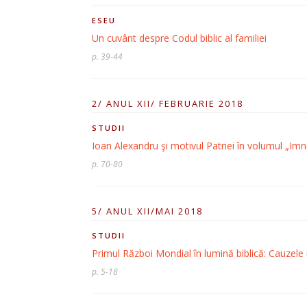
ESEU
Un cuvânt despre Codul biblic al familiei
p. 39-44
2/ ANUL XII/ FEBRUARIE 2018
STUDII
Ioan Alexandru şi motivul Patriei în volumul „Imn
p. 70-80
5/ ANUL XII/MAI 2018
STUDII
Primul Război Mondial în lumină biblică: Cauzele 
p. 5-18