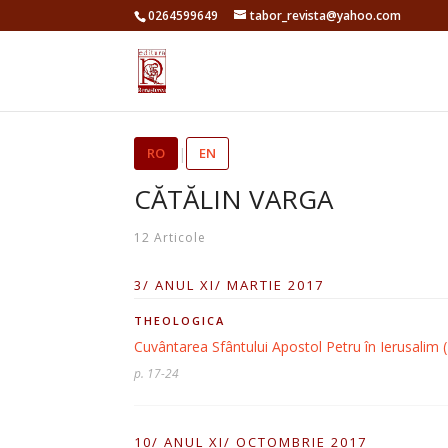
0264599649
tabor_revista@yahoo.com
RO
|
EN
CĂTĂLIN VARGA
12 Articole
3/ ANUL XI/ MARTIE 2017
THEOLOGICA
Cuvântarea Sfântului Apostol Petru în Ierusalim 
p. 17-24
10/ ANUL XI/ OCTOMBRIE 2017