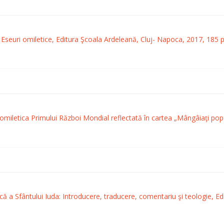
Eseuri omiletice, Editura Şcoala Ardeleană, Cluj- Napoca, 2017, 185 p
miletica Primului Război Mondial reflectată în cartea „Mângâiaţi popo
 a Sfântului Iuda: Introducere, traducere, comentariu şi teologie, Edi