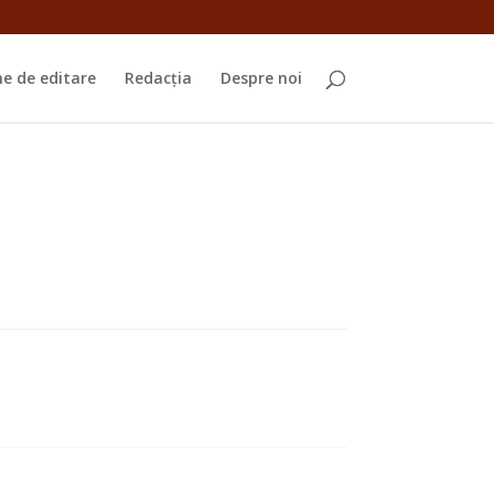
e de editare
Redacția
Despre noi