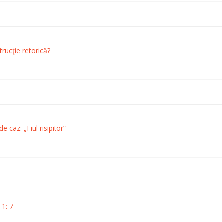
trucţie retorică?
e caz: „Fiul risipitor”
e
1: 7