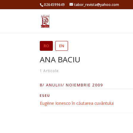
0264599649
tabor_revista@yahoo.com
RO
|
EN
ANA BACIU
1 Articole
8/ ANULIII/ NOIEMBRIE 2009
ESEU
Eugène Ionesco în căutarea cuvântului