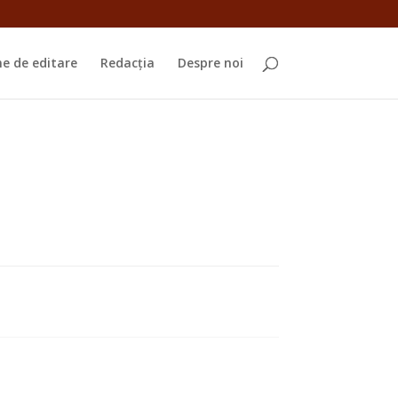
e de editare
Redacția
Despre noi