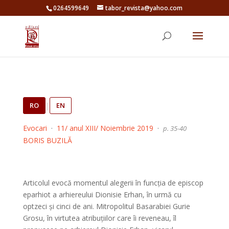
0264599649
tabor_revista@yahoo.com
RO
|
EN
Evocari
·
11/ anul XIII/ Noiembrie 2019
·
p. 35-40
BORIS BUZILĂ
Articolul evocă momentul alegerii în funcția de episcop
eparhiot a arhiereului Dionisie Erhan, în urmă cu
optzeci și cinci de ani. Mitropolitul Basarabiei Gurie
Grosu, în virtutea atribuțiilor care îi reveneau, îl