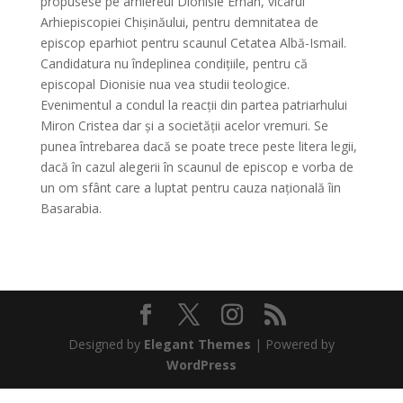
propusese pe arhiereul Dionisie Erhan, vicarul
Arhiepiscopiei Chișinăului, pentru demnitatea de
episcop eparhiot pentru scaunul Cetatea Albă-Ismail.
Candidatura nu îndeplinea condițiile, pentru că
episcopal Dionisie nua vea studii teologice.
Evenimentul a condul la reacții din partea patriarhului
Miron Cristea dar și a societății acelor vremuri. Se
punea întrebarea dacă se poate trece peste litera legii,
dacă în cazul alegerii în scaunul de episcop e vorba de
un om sfânt care a luptat pentru cauza națională îin
Basarabia.
Designed by
Elegant Themes
| Powered by
WordPress