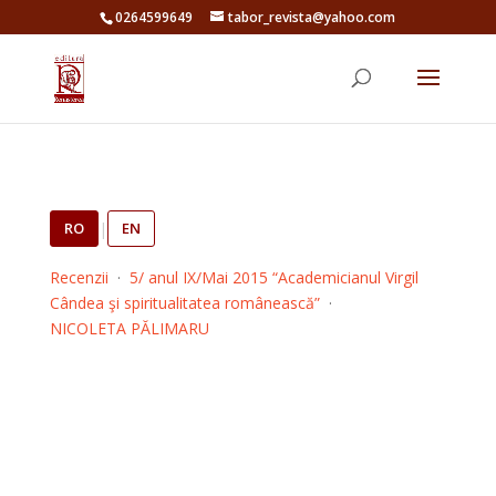
0264599649
tabor_revista@yahoo.com
RO
|
EN
Recenzii
·
5/ anul IX/Mai 2015 “Academicianul Virgil
Cândea şi spiritualitatea românească”
·
NICOLETA PĂLIMARU