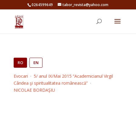
0264599649
tabor_revista@yahoo.com
RO
|
EN
Evocari
·
5/ anul IX/Mai 2015 “Academicianul Virgil
Cândea şi spiritualitatea românească”
·
NICOLAE BORDAŞIU