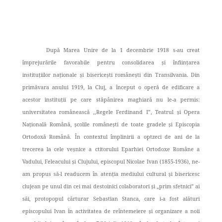
După Marea Unire de la 1 decembrie 1918 s-au creat
împrejurările favorabile pentru consolidarea și înființarea
instituțiilor naționale și bisericești românești din Transilvania. Din
primăvara anului 1919, la Cluj, a început o operă de edificare a
acestor instituții pe care stăpânirea maghiară nu le-a permis:
universitatea românească ,,Regele Ferdinand I”, Teatrul și Opera
Națională Română, școlile românești de toate gradele și Episcopia
Ortodoxă Română. În contextul împlinirii a optzeci de ani de la
trecerea la cele veșnice a ctitorului Eparhiei Ortodoxe Române a
Vadului, Feleacului și Clujului, episcopul Nicolae Ivan (1855-1936), ne-
am propus să-l readucem în atenția mediului cultural și bisericesc
clujean pe unul din cei mai destoinici colaboratori și „prim sfetnici” ai
săi, protopopul cărturar Sebastian Stanca, care i-a fost alături
episcopului Ivan în activitatea de reîntemeiere și organizare a noii