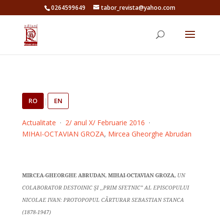
0264599649
tabor_revista@yahoo.com
RO
|
EN
Actualitate
·
2/ anul X/ Februarie 2016
·
MIHAI-OCTAVIAN GROZA
,
Mircea Gheorghe Abrudan
MIRCEA-GHEORGHE ABRUDAN, MIHAI-OCTAVIAN GROZA,
UN
COLABORATOR DESTOINIC ŞI ,,PRIM SFETNIC” AL EPISCOPULUI
NICOLAE IVAN: PROTOPOPUL CÃRTURAR SEBASTIAN STANCA
(1878-1947)