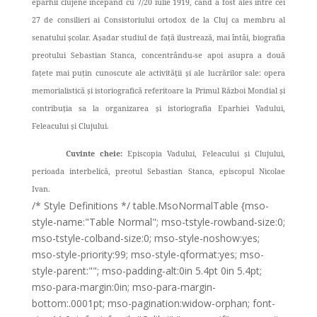
eparhii clujene începând cu 7/20 iulie 1919, când a fost ales între cei
27 de consilieri ai Consistoriului ortodox de la Cluj ca membru al
senatului școlar. Așadar studiul de față ilustrează, mai întâi, biografia
preotului Sebastian Stanca, concentrându-se apoi asupra a două
fațete mai puțin cunoscute ale activității și ale lucrărilor sale: opera
memorialistică și istoriografică referitoare la Primul Război Mondial și
contribuția sa la organizarea și istoriografia Eparhiei Vadului,
Feleacului și Clujului.
Cuvinte cheie:
Episcopia Vadului, Feleacului și Clujului,
perioada interbelică, preotul Sebastian Stanca, episcopul Nicolae
Ivan.
/* Style Definitions */ table.MsoNormalTable {mso-
style-name:"Table Normal"; mso-tstyle-rowband-size:0;
mso-tstyle-colband-size:0; mso-style-noshow:yes;
mso-style-priority:99; mso-style-qformat:yes; mso-
style-parent:""; mso-padding-alt:0in 5.4pt 0in 5.4pt;
mso-para-margin:0in; mso-para-margin-
bottom:.0001pt; mso-pagination:widow-orphan; font-