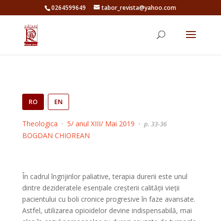
0264599649
tabor_revista@yahoo.com
RO
|
EN
Theologica
·
5/ anul XIII/ Mai 2019
·
p. 33-36
BOGDAN CHIOREAN
În cadrul îngrijirilor paliative, terapia durerii este unul
dintre dezideratele esențiale creșterii calității vieții
pacientului cu boli cronice progresive în faze avansate.
Astfel, utilizarea opioidelor devine indispensabilă, mai