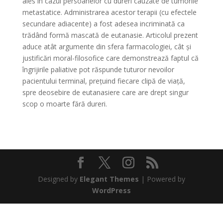
ales în cazul persoanelor cu dureri cauzate de tumorile
metastatice. Administrarea acestor terapii (cu efectele
secundare adiacente) a fost adesea incriminată ca
trădând formă mascată de eutanasie. Articolul prezent
aduce atât argumente din sfera farmacologiei, cât și
justificări moral-filosofice care demonstrează faptul că
îngrijirile paliative pot răspunde tuturor nevoilor
pacientului terminal, prețuind fiecare clipă de viață,
spre deosebire de eutanasiere care are drept singur
scop o moarte fără dureri.
Designed by
Elegant Themes
| Powered by
WordPress