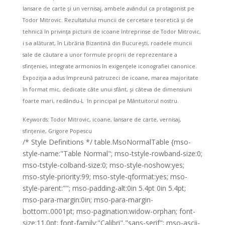
lansare de carte şi un vernisaj, ambele avândul ca protagonist pe
Todor Mitrovic. Rezultatului muncii de cercetare teoretică şi de
tehnică în privinţa picturii de icoane întreprinse de Todor Mitrovic,
i s-a alăturat, în Librăria Bizantină din Bucureşti, roadele muncii
sale de căutare a unor formule proprii de reprezentare a
sfinţeniei, integrate armonios în exigenţele iconografiei canonice.
Expoziţia a adus împreună patruzeci de icoane, marea majoritate
în format mic, dedicate câte unui sfânt, şi câteva de dimensiuni
foarte mari, redându-L
în principal pe Mântuitorul nostru.
Keywords: Todor Mitrovic, icoane, lansare de carte, vernisaj,
sfinţenie, Grigore Popescu
/* Style Definitions */ table.MsoNormalTable {mso-
style-name:"Table Normal"; mso-tstyle-rowband-size:0;
mso-tstyle-colband-size:0; mso-style-noshow:yes;
mso-style-priority:99; mso-style-qformat:yes; mso-
style-parent:""; mso-padding-alt:0in 5.4pt 0in 5.4pt;
mso-para-margin:0in; mso-para-margin-
bottom:.0001pt; mso-pagination:widow-orphan; font-
size:11.0pt; font-family:"Calibri","sans-serif"; mso-ascii-