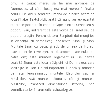
omul a căutat mereu să fie mai aproape de
Dumnezeu, al cărui locaş era mai mereu în înaltul
cerului. De aici şi tendinţa umană de a ridica altare pe
locuri înalte. Textul biblic arată că munţii au reprezentat
repere importante în cadrul relaţiei dintre Dumnezeu şi
poporul Său, indiferent că este vorba de Israel sau de
poporul creştin. Pentru cititorul Scripturii doi munţi ies
în evidenţă cu semnificaţii deosebite: Sinai şi Sion.
Muntele Sinai, cunoscut şi sub denumirea de Horeb,
este muntele revelaţiei, al descoperii Domnului de
către om; este muntele legământului. De partea
cealaltă Sionul este locul sălăşluirii lui Dumnezeu, care
locuieşte în Sion. Un rol important îl joacă şi muntele
de faţa Ierusalimului, muntele Eleonului sau al
Măslinilor. Atât muntele Sionului, cât şi muntele
Măslinilor, transced dimensiunea istorică, prin
semnficaţia lor în vremurile eshatologice.