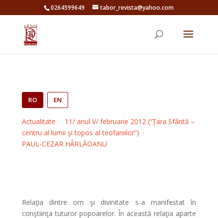
0264599649
tabor_revista@yahoo.com
RO
|
EN
Actualitate
·
11/ anul V/ februarie 2012 (“Ţara Sfântă –
centru al lumii şi topos al teofaniilor”)
·
PAUL-CEZAR HÂRLĂOANU
Relaţia dintre om şi divinitate s-a manifestat în
conştiinţa tuturor popoarelor. În această relaţia aparte