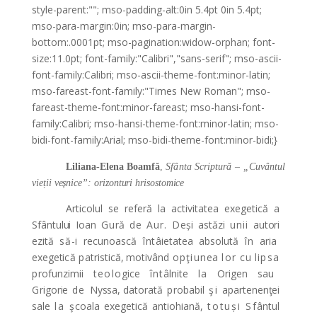
style-parent:""; mso-padding-alt:0in 5.4pt 0in 5.4pt;
mso-para-margin:0in; mso-para-margin-
bottom:.0001pt; mso-pagination:widow-orphan; font-
size:11.0pt; font-family:"Calibri","sans-serif"; mso-ascii-
font-family:Calibri; mso-ascii-theme-font:minor-latin;
mso-fareast-font-family:"Times New Roman"; mso-
fareast-theme-font:minor-fareast; mso-hansi-font-
family:Calibri; mso-hansi-theme-font:minor-latin; mso-
bidi-font-family:Arial; mso-bidi-theme-font:minor-bidi;}
Lilian
a
-Elena
Boa
mfă
,
S
fânta
S
cri
ptură – „Cuvâ
ntul
vi
eții v
eșnic
e”:
o
rizonturi h
risost
o
mice
Articolul se refer
ă la activitatea exegetică a
S
f
ântului
I
o
an
Gu
ră
de
Aur. D
eși
astăzi
unii
autori
ezită
să
-i
r
e
cuno
as
că
înt
âiet
atea
absolută
în
aria
e
x
e
g
eti
că
p
atristic
ă, motivând
opţiun
ea
lor
cu
lipsa
p
ro
fun
zimii
teolo
gi
ce
înt
âlnite
la
Orig
en
s
au
G
r
i
go
rie
de
N
ys
s
a, d
ator
ată
p
ro
b
abil
şi
ap
art
enenţei
s
ale
la
ş
c
o
ala
e
x
eg
eti
că
antiohian
ă,
totuși
Sf
ântul