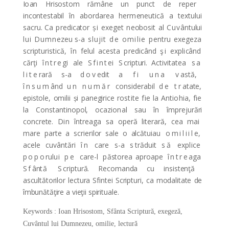
I
o
an H
risostom
rămâne
un p
un
ct de
r
e
p
er
in
contestabil
în abo
rd
a
r
ea
h
erm
en
eut
i
că
a
te
xtului
sa
cru. Ca
p
redic
ator
și
e
x
e
g
et
n
eobosit
al
Cuv
ântului
lui
Dumn
e
z
eu s
-a
slujit
de omilie
p
entru
e
x
e
g
e
za
s
cri
pturistic
ă,
în
f
elul
a
c
esta
p
redic
ând
şi
e
xpli
când
cărţi
între
gi
ale
Sfint
ei
S
cripturi.
Activit
atea
sa
lite
r
a
ră
s
-a
dov
edit
a
fi
una
v
ast
ă,
însum
ând
un
număr
consid
er
abil
de tr
atat
e,
epistole, omilii și p
an
e
girice
rostite
fie
la
Antiohia,
fie
la
Const
antinopol, oc
a
zional s
au
în împ
rejur
ări
con
c
r
ete.
D
in
într
e
aga
sa
op
eră lite
r
ar
ă,
c
ea
mai
ma
re
p
ar
te
a
s
cri
erilor
s
ale
o
alc
ătui
au
omiliil
e,
a
c
ele
cuv
ântă
ri
în
c
are
s
-a
s
tr
ăduit
să
e
xpli
ce
popo
r
ului
pe
c
are
-l
p
ăstor
ea
ap
ro
ape
între
a
ga
Sf
ân
tă
S
criptur
ă. Recomanda cu insistenţă
ascultătorilor lectura Sfintei Scripturi, ca modalitate de
îmbunătăţire a vieţii spirituale.
Keywords : Ioan Hrisostom, Sfânta Scriptură, exegeză,
Cuvântul lui Dumnezeu, omilie, lectură