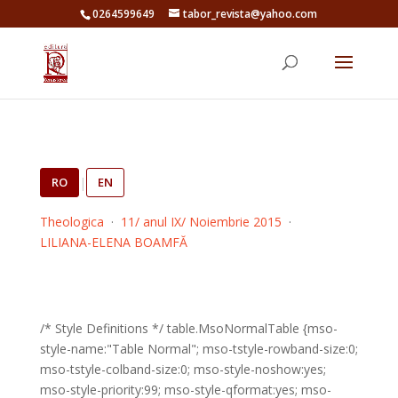
0264599649
tabor_revista@yahoo.com
RO
|
EN
Theologica
·
11/ anul IX/ Noiembrie 2015
·
LILIANA-ELENA BOAMFĂ
/* Style Definitions */ table.MsoNormalTable {mso-
style-name:"Table Normal"; mso-tstyle-rowband-size:0;
mso-tstyle-colband-size:0; mso-style-noshow:yes;
mso-style-priority:99; mso-style-qformat:yes; mso-