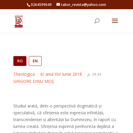
0264599649
tabor_revista@yahoo.com
RO
|
EN
Theologica
·
6/ anul XII/ Iunie 2018
·
p. 19-35
GRIGORE DINU MOŞ
Studiul arată, dintr-o perspectivă dogmatică și
speculativă, că sfințenia este expresia infinității,
transcendenței și alterității lui Dumnezeu, în raport cu
lumea creată. Sfințenia exprimă perihoreza deplină a