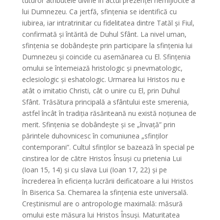
tuturor atributele divine în actul prezenței nemijlocite a
lui Dumnezeu. Ca jertfă, sfințenia se identifică cu
iubirea, iar intratrinitar cu fidelitatea dintre Tatăl și Fiul,
confirmată și întărită de Duhul Sfânt. La nivel uman,
sfințenia se dobândește prin participare la sfințenia lui
Dumnezeu și coincide cu asemănarea cu El. Sfințenia
omului se întemeiază hristologic și pnevmatologic,
eclesiologic și eshatologic. Urmarea lui Hristos nu e
atât o imitatio Christi, cât o unire cu El, prin Duhul
Sfânt. Trăsătura principală a sfântului este smerenia,
astfel încât în tradiția răsăriteană nu există noțiunea de
merit. Sfințenia se dobândește și se „învață” prin
părintele duhovnicesc în comuniunea „sfinților
contemporani”. Cultul sfinților se bazează în special pe
cinstirea lor de către Hristos Însuși cu prietenia Lui
(Ioan 15, 14) și cu slava Lui (Ioan 17, 22) și pe
încrederea în eficiența lucrării deificatoare a lui Hristos
în Biserica Sa. Chemarea la sfințenia este universală.
Creștinismul are o antropologie maximală: măsură
omului este măsura lui Hristos Însuși. Maturitatea