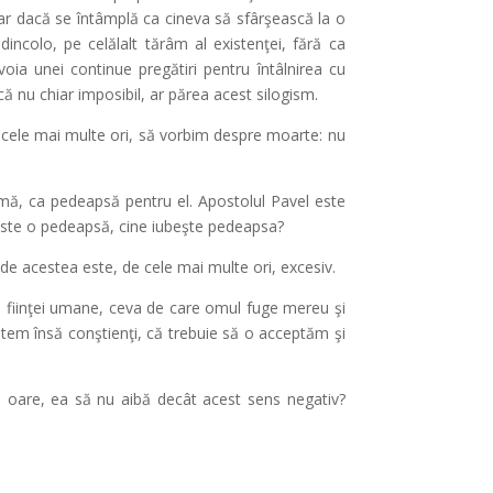
Iar dacă se întâmplă ca cineva să sfârşească la o
incolo, pe celălalt tărâm al existenţei, fără ca
voia unei continue pregătiri pentru întâlnirea cu
că nu chiar imposibil, ar părea acest silogism.
e cele mai multe ori, să vorbim despre moarte: nu
urmă, ca pedeapsă pentru el. Apostolul Pavel este
 este o pedeapsă, cine iubeşte pedeapsa?
de acestea este, de cele mai multe ori, excesiv.
 fiinţei umane, ceva de care omul fuge mereu şi
untem însă conştienţi, că trebuie să o acceptăm şi
, oare, ea să nu aibă decât acest sens negativ?