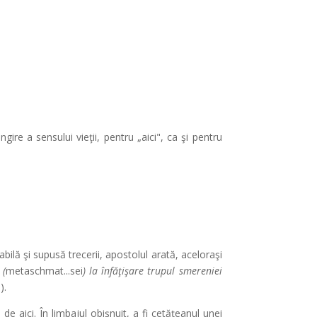
re a sensului vieţii, pentru „aici", ca şi pentru
abilă şi supusă trecerii, apostolul arată, aceloraşi
(
metaschmat...sei
) la înfăţişare trupul smereniei
).
de aici. În limbajul obişnuit, a fi cetăţeanul unei