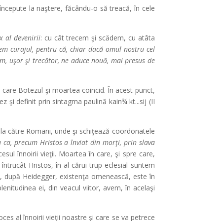
 începute la naştere, făcându-o să treacă, în cele
 al devenirii
: cu cât trecem şi scădem, cu atâta
dem curajul, pentru că, chiar dacă omul nostru cel
cum, uşor şi trecător, ne aduce nouă, mai presus de
n care Botezul şi moartea coincid. În acest punct,
şi definit prin sintagma paulină kain¾ kt...sij (II
stola către Romani, unde şi schiţează coordonatele
u ca, precum Hristos a înviat din morţi, prin slava
ul înnoirii vieţii. Moartea în care, şi spre care,
 întrucât Hristos, în al cărui trup eclesial suntem
ză, după Heidegger, existenţa omenească, este în
lenitudinea ei, din veacul viitor, avem, în acelaşi
ces al înnoirii vieţii noastre şi care se va petrece