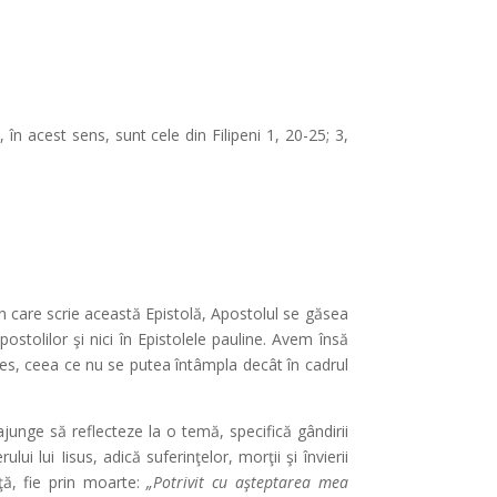
, în acest sens, sunt cele din Filipeni 1, 20-25; 3,
în care scrie această Epistolă, Apostolul se găsea
ostolilor şi nici în Epistolele pauline. Avem însă
Efes, ceea ce nu se putea întâmpla decât în cadrul
 ajunge să reflecteze la o temă, specifică gândirii
i lui Iisus, adică suferinţelor, morţii şi învierii
aţă, fie prin moarte:
„Potrivit cu aşteptarea mea