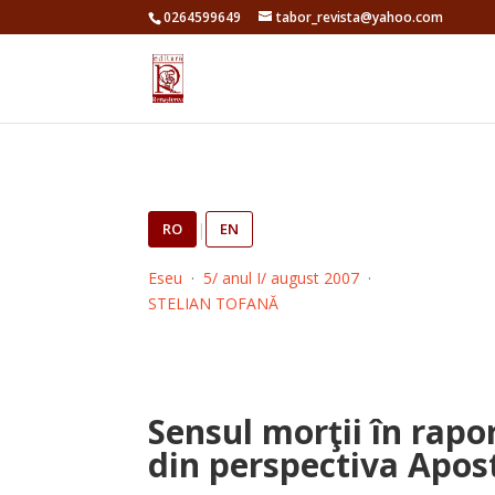
0264599649
tabor_revista@yahoo.com
RO
|
EN
Eseu
·
5/ anul I/ august 2007
·
STELIAN TOFANĂ
Sensul morţii în rapo
din perspectiva Apost