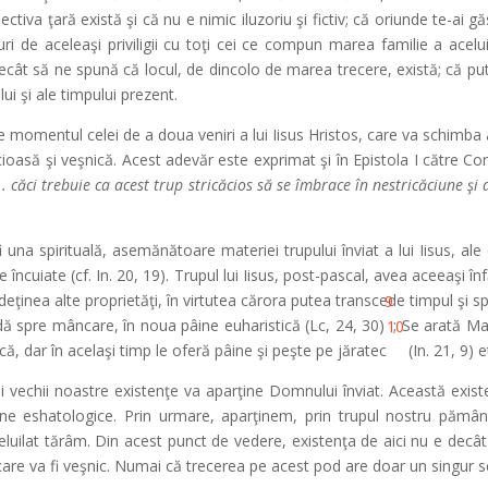
iva ţară există şi că nu e nimic iluzoriu şi fictiv; că oriunde te-ai găsi
bucuri de aceleaşi priviligii cu toţi cei ce compun marea familie a ace
 decât să ne spună că locul, de dincolo de marea trecere, există; că p
i şi ale timpului prezent.
e momentul celei de a doua veniri a lui Iisus Hristos, care va schimba at
ăcioasă şi veşnică. Acest adevăr este exprimat şi în Epistola I către Co
 căci trebuie ca acest trup stricăcios să se îmbrace în nestricăciune ş
i una spirituală, asemănătoare materiei trupului înviat a lui Iisus, ale
încuiate (cf. In. 20, 19). Trupul lui Iisus, post-pascal, avea aceeaşi înf
eţinea alte proprietăţi, în virtutea cărora putea transcede timpul şi spa
9
dă spre mâncare, în noua pâine euharistică (Lc, 24, 30)
; Se arată Ma
10
scă, dar în acelaşi timp le oferă pâine şi peşte pe jăratec
(In. 21, 9) e
 vechii noastre existenţe va aparţine Domnului înviat. Această exist
ştine eshatologice. Prin urmare, aparţinem, prin trupul nostru pămâ
r celuilat tărâm. Din acest punct de vedere, existenţa de aici nu e dec
, care va fi veşnic. Numai că trecerea pe acest pod are doar un singur se