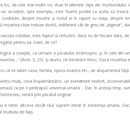
e loc, de cele mai multe ori, doar în ultimele clipe ale muribundului. 
r-un accident, spre exemplu, este foarte posibil ca acela să treacă d
 cuvântări, despre moarte şi rostul ei în raport cu viaţa, despre ne
că moartea chiar trebuie dorită, indiferent cât de greu de „digerat", da
aicului cotidian, este faptul că refuzăm, dacă nu de fiecare dată, d
egătiţi pentru ea. Oare, de ce?
logică a creaţiei, ca urmare a păcatului strămoşesc şi, în cele din 
 moartea..."
(Rom. 5, 23). Şi atunci, ne întrebăm firesc: Dacă moartea
u că ne iubim casa, familia, opera noastră etc., iar ataşamentul faţă 
entru mulţi, ceva înspăimântător, un eveniment nedorit, inconvenabil
1
xperiază ca pe o pedeapsă universal-umană
. Dar, în acelaşi timp, s
Dumnezeu, venită prin păcatul originar.
nu e nimic altceva decât răul suprem intrat în existenţa umană. Dar
 studiului de faţă.