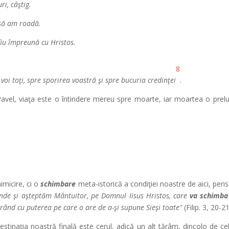
ri, câştig.
 să am roadă.
fiu împreună cu Hristos.
8
oi toţi, spre sporirea voastră şi spre bucuria credinţei
.
avel, viaţa este o întindere mereu spre moarte, iar moartea o prelungi
imicire, ci o
schimbare
meta-istorică a condiţiei noastre de aici, peris
unde şi aşteptăm Mântuitor, pe Domnul Iisus Hristos, care
va schimba
rând cu puterea pe care o are de a-şi supune Sieşi toate"
(Filip. 3, 20-21
stinaţia noastră finală este cerul, adică un alt tărâm, dincolo de cel 