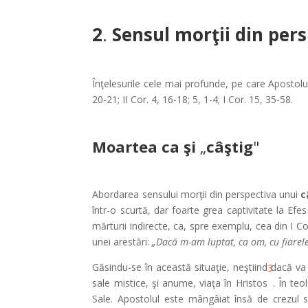
2
.
Sensul morţii din pers
Înţelesurile cele mai profunde, pe care Apostolu
20-21; II Cor. 4, 16-18; 5, 1-4; I Cor. 15, 35-58.
Moartea ca şi
„
câştig
"
Abordarea sensului morţii din perspectiva unui
c
într-o scurtă, dar foarte grea captivitate la Efes
mărturii indirecte, ca, spre exemplu, cea din I C
unei arestări:
„Dacă m-am luptat, ca om, cu fiarele 
Găsindu-se în această situaţie, neştiind dacă va f
3
sale mistice, şi anume, viaţa în Hristos
. În teo
Sale. Apostolul este mângâiat însă de crezul să