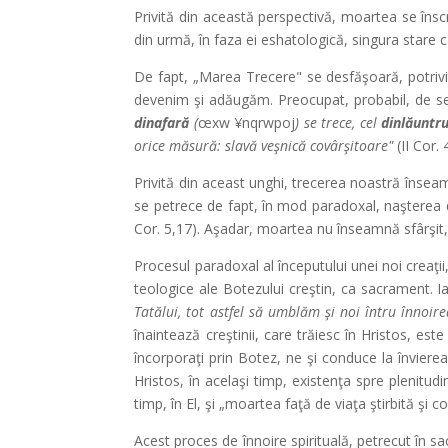
Privită din această perspectivă, moartea se în
din urmă, în faza ei eshatologică, singura stare c
De fapt, „Marea Trecere" se desfăşoară, potrivit 
devenim şi adăugăm. Preocupat, probabil, de sens
dinafară
(
œxw ¥nqrwpoj
) se trece, cel
dinlăuntr
orice măsură: slavă veşnică covârşitoare"
(II Cor. 
Privită din aceast unghi, trecerea noastră înseam
se petrece de fapt, în mod paradoxal, naşterea din
Cor. 5,17). Aşadar, moartea nu înseamnă sfârşit,
Procesul paradoxal al începutului unei noi creaţi
teologice ale Botezului creştin, ca sacrament. I
Tatălui, tot astfel să umblăm şi noi întru înnoirea
înaintează creştinii, care trăiesc în Hristos, est
încorporaţi prin Botez, ne şi conduce la învier
Hristos, în acelaşi timp, existenţa spre plenitud
timp, în El, şi „moartea faţă de viaţa ştirbită şi c
Acest proces de înnoire spirituală, petrecut în sac