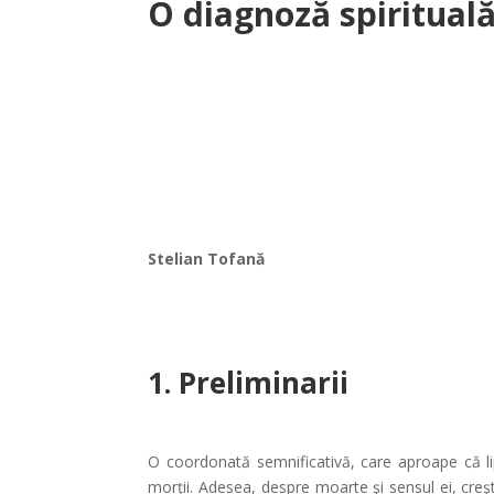
O diagnoză spiritual
Stelian Tofană
1. Preliminarii
O coordonată semnificativă, care aproape că lips
morţii. Adesea, despre moarte şi sensul ei, creş