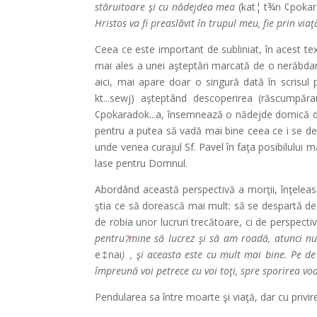
stăruitoare şi cu nădejdea mea
(kat¦ t¾n ¢pokar
Hristos va fi preaslăvit în trupul meu, fie prin via
Ceea ce este important de subliniat, în acest text
mai ales a unei aşteptări marcată de o nerăbdar
aici, mai apare doar o singură dată în scrisul 
kt...sewj) aşteptând descoperirea (răscumpăr
¢pokaradok...a, însemnează o nădejde dornică de
pentru a putea să vadă mai bine ceea ce i se de
unde venea curajul Sf. Pavel în faţa posibilului ma
lase pentru Domnul.
Abordând această perspectivă a morţii, înţeleasă 
ştia ce să dorească mai mult: să se despartă de t
de robia unor lucruri trecătoare, ci de perspectiva
pentru mine să lucrez şi să am roadă, atunci nu 
7
e‡nai
)
, şi aceasta este cu mult mai bine. Pe de
împreună voi petrece cu voi toţi, spre sporirea voa
Pendularea sa între moarte şi viaţă, dar cu privir