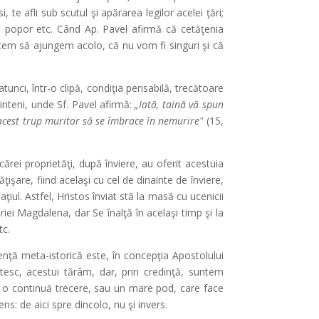
, te afli sub scutul şi apărarea legilor acelei ţări;
lui popor etc. Când Ap. Pavel afirmă că cetăţenia
utem să ajungem acolo, că nu vom fi singuri şi că
unci, într-o clipă, condiţia perisabilă, trecătoare
rinteni, unde Sf. Pavel afirmă:
„Iată, taină vă spun
i acest trup muritor să se îmbrace în nemurire"
(15,
 cărei proprietăţi, după înviere, au oferit acestuia
ăţişare, fiind acelaşi cu cel de dinainte de înviere,
ţiul. Astfel, Hristos înviat stă la masă cu ucenicii
riei Magdalena, dar Se înalţă în acelaşi timp şi la
tc.
enţă meta-istorică este, în concepţia Apostolului
ntesc, acestui tărâm, dar, prin credinţă, suntem
ât o continuă trecere, sau un mare pod, care face
ns: de aici spre dincolo, nu şi invers.