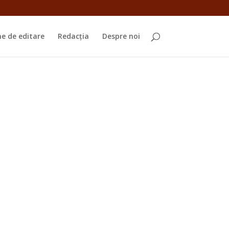
e de editare
Redacția
Despre noi