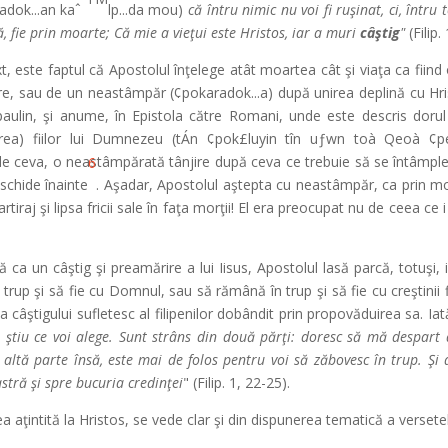
adok...an kaˆ
lp...da mou)
că întru nimic nu voi fi ruşinat, ci, înt
ţă, fie prin moarte; Că mie a vieţui este Hristos, iar a muri
câştig
"
(Filip
, este faptul că Apostolul înţelege atât moartea cât şi viaţa ca fiind o
e, sau de un neastâmpăr (¢pokaradok...a) după unirea deplină cu Hrist
paulin, şi anume, în Epistola către Romani, unde este descris dorul
area) fiilor lui Dumnezeu (tÁn ¢pok£luyin tîn uƒwn toà Qeoà ¢p
 ceva, o neastâmpărată tânjire după ceva ce trebuie să se întâmple;
6
schide înainte
. Aşadar, Apostolul aştepta cu neastâmpăr, ca prin mo
rtiraj şi lipsa fricii sale în faţa morţii! El era preocupat nu de ceea c
ca un câştig şi preamărire a lui Iisus, Apostolul lasă parcă, totuşi, 
rup şi să fie cu Domnul, sau să rămână în trup şi să fie cu creştinii f
 câştigului sufletesc al filipenilor dobândit prin propovăduirea sa. Iată
ştiu ce voi alege. Sunt strâns din două părţi: doresc să mă despart 
 altă parte însă, este mai de folos pentru voi să zăbovesc în trup. Şi
stră şi spre bucuria credinţei
" (Filip. 1, 22-25).
ea aţintită la Hristos, se vede clar şi din dispunerea tematică a versete