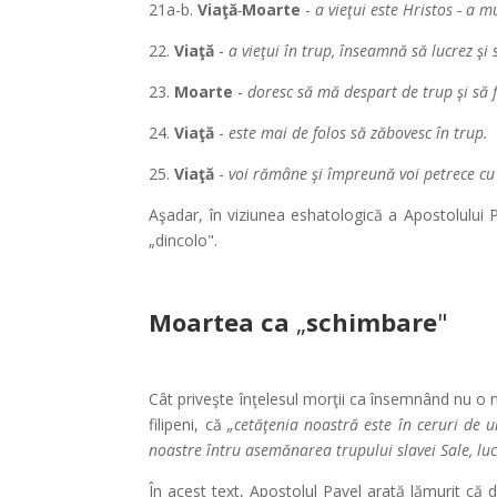
21a-b.
Viaţă
-
Moarte
-
a vieţui este Hristos - a mu
22.
Viaţă
-
a vieţui în trup, înseamnă să lucrez şi
23.
Moarte
-
doresc să mă despart de trup şi să 
24.
Viaţă
-
este mai de folos să zăbovesc în trup.
25.
Viaţă
-
voi rămâne şi împreună voi petrece cu v
Aşadar, în viziunea eshatologică a Apostolului P
„dincolo".
Moartea ca
„
schimbare
"
Cât priveşte înţelesul morţii ca însemnând nu o n
filipeni, că
„cetăţenia noastră este în ceruri de 
noastre întru asemănarea trupului slavei Sale, luc
În acest text, Apostolul Pavel arată lămurit că de