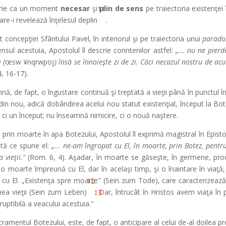
scrie ca un moment
necesar
şi
plin de sens
pe traiectoria existenţei
11
are-i revelează înţelesul deplin
.
concepţiei Sfântului Pavel, în interiorul şi pe traiectoria unui
paradox
ul acestuia, Apostolul îl descrie corintenilor astfel:
„... nu ne pier
u
(
œsw ¥nqrwpoj
) însă se înnoieşte zi de zi. Căci necazul nostru de a
4, 16-17).
nă, de fapt, o îngustare continuă şi treptată a vieţii până în punctul î
 nou, adică dobândirea acelui nou statut existenţial, început la Botez 
 ci un început; nu înseamnă nimicire, ci o nouă naştere.
i, prin moarte în apa Botezului, Apostolul îl exprimă magistral în Epi
ată ce spune el:
„... ne-am îngropat cu El, în moarte, prin Botez, pentr
 vieţii."
(Rom. 6, 4). Aşadar, în moarte se găseşte, în germene, proces
e o moarte împreună cu El, dar în acelaşi timp, şi o înaintare în viaţă,
ea cu El. „Existenţa spre moarte" (Sein zum Tode), care caracterizea
12
inea vieţii (Sein zum Leben)
. Dar, întrucât în Hristos avem viaţa în p
13
oruptibilă a veacului acestuia."
ramentul Botezului, este, de fapt, o anticipare al celui de-al doilea pro