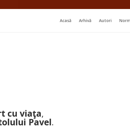
Acasă
Arhivă
Autori
Norm
rt cu viaţa
,
olului Pavel
.