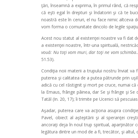
ţări, înseamnă a exprima, în primul rând, că respect
că eşti egal în drepturi şi îndatoriri şi că te 
noastră este în ceruri, el nu face nimic altceva
vom forma o comunitate dincolo de legile spaţiulu
Acest nou statut al existenţei noastre va fi dat d
a existenţei noastre, într-una spirituală, nestric
vouă: Nu toţi vom muri, dar toţi ne vom schimba...
51.53).
Condiţia noii materii a trupului nostru înviat va f
puterea şi calitatea de a putea pătrunde prin uşile 
adică cu cel răstignit şi mort pe cruce, numai că d
la Emaus, frânge pâinea, dar Se şi frânge şi Se 
Tatăl (In. 20, 17); îi trimite pe Ucenici să pescuia
Aşadar, puterea care va acţiona asupra condiţiei
Pavel, obiect al aşteptării şi al speranţei cre
ancoraţi deja în noul trup spiritual, aparţinăto
legătura dintre un mod de a fi, trecător, şi altul