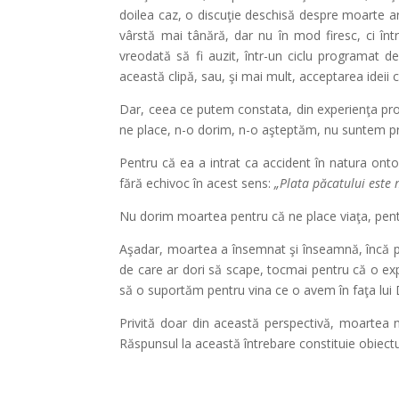
doilea caz, o discuţie deschisă despre moarte ar
vârstă mai tânără, dar nu în mod firesc, ci înt
vreodată să fi auzit, într-un ciclu programat de
această clipă, sau, şi mai mult, acceptarea ideii 
Dar, ceea ce putem constata, din experienţa proz
ne place, n-o dorim, n-o aşteptăm, nu suntem pr
Pentru că ea a intrat ca accident în natura onto
fără echivoc în acest sens:
„Plata păcatului este
Nu dorim moartea pentru că ne place viaţa, pentr
Aşadar, moartea a însemnat şi înseamnă, încă p
de care ar dori să scape, tocmai pentru că o e
să o suportăm pentru vina ce o avem în faţa lui 
Privită doar din această perspectivă, moartea 
Răspunsul la această întrebare constituie obiectul