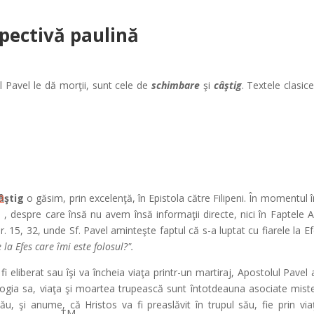
pectivă paulină
l Pavel le dă morţii, sunt cele de
schimbare
şi
câştig
. Textele clasice
âştig
o găsim, prin excelenţă, în Epistola către Filipeni. În momentul 
2
, despre care însă nu avem însă informaţii directe, nici în Faptele Ap
or. 15, 32, unde Sf. Pavel aminteşte faptul că s-a luptat cu fiarele la 
la Efes care îmi este folosul?".
i eliberat sau îşi va încheia viaţa printr-un martiraj, Apostolul Pavel
logia sa, viaţa şi moartea trupească sunt întotdeauna asociate misterulu
u, şi anume, că Hristos va fi preaslăvit în trupul său, fie prin vi
TM