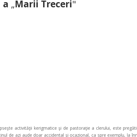
ă a
„
Marii Treceri
"
eşte activităţii kerigmatice şi de pastoraţie a clerului, este pregă
tinul de azi aude doar accidental şi ocazional, ca spre exemplu, la în