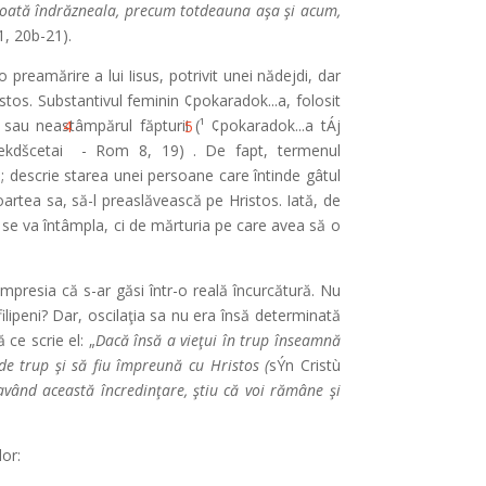
ru toată îndrăzneala, precum totdeauna aşa şi acum,
. 1, 20b-21).
 preamărire a lui Iisus, potrivit unei nădejdi, dar
os. Substantivul feminin ¢pokaradok...a, folosit
 sau neastâmpărul făpturii (¹ ¢pokaradok...a tÁj
4
5
ekdšcetai
- Rom 8, 19)
. De fapt, termenul
 descrie starea unei persoane care întinde gâtul
artea sa, să-l preaslăvească pe Hristos. Iată, de
e i se va întâmpla, ci de mărturia pe care avea să o
impresia că s-ar găsi într-o reală încurcătură. Nu
ilipeni? Dar, oscilaţia sa nu era însă determinată
 ce scrie el: „
Dacă însă a vieţui în trup înseamnă
de trup şi să fiu împreună cu Hristos (
sÝn Cristù
 având această încredinţare, ştiu că voi rămâne şi
lor: