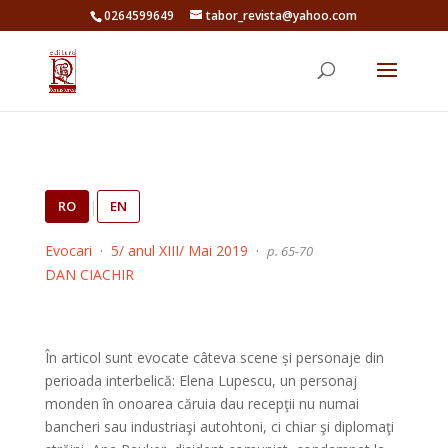
0264599649
tabor_revista@yahoo.com
RO
|
EN
Evocari
·
5/ anul XIII/ Mai 2019
·
p. 65-70
DAN CIACHIR
În articol sunt evocate câteva scene și personaje din
perioada interbelică: Elena Lupescu, un personaj
monden în onoarea căruia dau recepţii nu numai
bancheri sau industriaşi autohtoni, ci chiar şi diplomaţi