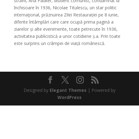
străini, Ana Pauker, disident comunist, condamnat la
închisoare în 1936, Nicolae Titulescu, un star politic
internaţional, prăznuirea Zilei Restaurației pe 8 iunie,
diferite întâmplări care care ocupă prima pagină a
ziarelor și alte evenimente, toate petrecute în 1936,
activitatea publicistică a unor cotidiene ș.a. Prin toate
este surprins un crâmpei de viață românescă.
Designed by
Elegant Themes
| Powered by
WordPress