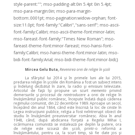
style-parent:""; mso-padding-alt:0in 5.4pt 0in 5.4pt;
mso-para-margin:0in; mso-para-margin-
bottom:.0001pt; mso-pagination:widow-orphan; font-
size:11.0pt; font-family:"Calibri","sans-serif"; mso-ascii-
font-family:Calibri; mso-ascii-theme-font:minor-latin;
mso-fareast-font-family:"Times New Roman"; mso-
fareast-theme-font:minor-fareast; mso-hansi-font-
family:Calibri; mso-hansi-theme-font:minor-latin; mso-
bidi-font-family:Arial; mso-bidi-theme-font:minor-bidi;}
Mircea Gelu Buta,
Revenirea orei de religie în şcoli
La sfârşitul lui 2014 şi în primele luni ale lui 2015,
predarea religiei în şcolile din România a fost un subiect intens
şi îndelung dezbătut în ziare, la radio şi emisiuni televizate.
Articolul de faţă îşi propune un scurt
memento
privind
demersurile şi procesul de
reintroducere
a orei de religie în
învăţământul public românesc, începute îndată după căderea
regimului comunist, din 22 decembrie 1989. Aproape un secol,
începând din anul 1864, când este înscrisă la loc de cinste în
Legea instrucţiunii publice, religia a fost neîntrerupt obiect de
studiu în învăţământ preuniversitar românesc. Abia în anul
1948, când, după abdicarea forţată a Regelui Mihai I,
ocârmuirea comunistă se instalează pe deplin la putere, ora
de religie este scoasă din şcoli, printr-o reformă a
învăţământului, pentru ca, la scurt timp, să fie date jos şi