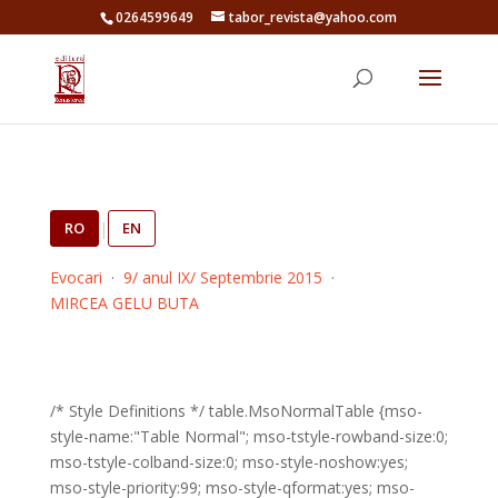
0264599649
tabor_revista@yahoo.com
RO
|
EN
Evocari
·
9/ anul IX/ Septembrie 2015
·
MIRCEA GELU BUTA
/* Style Definitions */ table.MsoNormalTable {mso-
style-name:"Table Normal"; mso-tstyle-rowband-size:0;
mso-tstyle-colband-size:0; mso-style-noshow:yes;
mso-style-priority:99; mso-style-qformat:yes; mso-