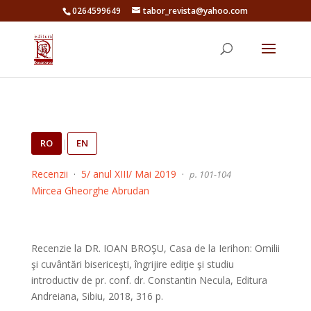
0264599649
tabor_revista@yahoo.com
RO
|
EN
Recenzii
·
5/ anul XIII/ Mai 2019
·
p. 101-104
Mircea Gheorghe Abrudan
Recenzie la DR. IOAN BROŞU, Casa de la Ierihon: Omilii
şi cuvântări bisericeşti, îngrijire ediţie şi studiu
introductiv de pr. conf. dr. Constantin Necula, Editura
Andreiana, Sibiu, 2018, 316 p.