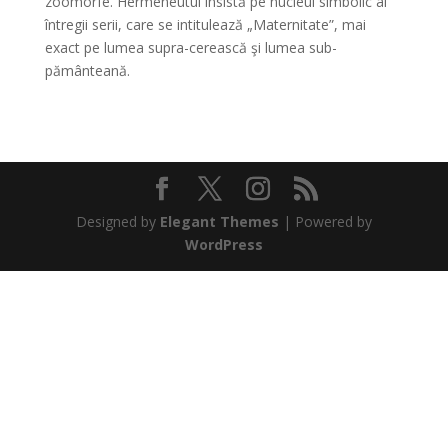
zoomorfe. Hermeneutul insistă pe nucleul simbolic al
întregii serii, care se intitulează „Maternitate”, mai
exact pe lumea supra-cerească şi lumea sub-
pământeană.
Designed by
Elegant Themes
| Powered by
WordPress