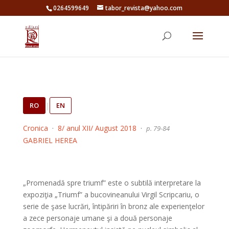
0264599649
tabor_revista@yahoo.com
RO
|
EN
Cronica
·
8/ anul XII/ August 2018
·
p. 79-84
GABRIEL HEREA
„Promenadă spre triumf” este o subtilă interpretare la
expoziţia „Triumf” a bucovineanului Virgil Scripcariu, o
serie de şase lucrări, întipăriri în bronz ale experienţelor
a zece personaje umane şi a două personaje