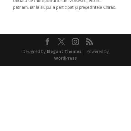
oficiată de mitropolitul Iustin Moisescu, viitorul
patriarh, iar la slujbă a participat și președintele Chirac.
Designed by
Elegant Themes
| Powered by
WordPress