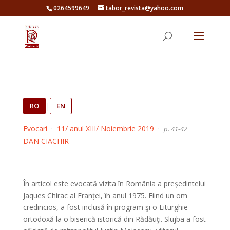
0264599649
tabor_revista@yahoo.com
RO
|
EN
Evocari
·
11/ anul XIII/ Noiembrie 2019
·
p. 41-42
DAN CIACHIR
În articol este evocată vizita în România a președintelui
Jaques Chirac al Franței, în anul 1975. Fiind un om
credincios, a fost inclusă în program şi o Liturghie
ortodoxă la o biserică istorică din Rădăuţi. Slujba a fost