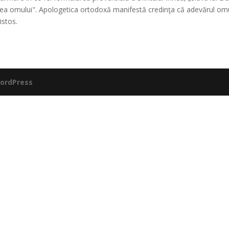
firea omului". Apologetica ortodoxă manifestă credinţa că adevărul omu
Hristos.
ordPress