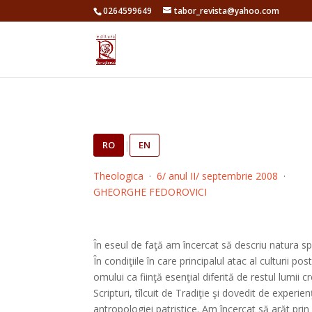
0264599649
tabor_revista@yahoo.com
RO
|
EN
Theologica
·
6/ anul II/ septembrie 2008
·
GHEORGHE FEDOROVICI
În eseul de faţă am încercat să descriu natura spec
În condiţiile în care principalul atac al culturii
omului ca fiinţă esenţial diferită de restul lumii
Scripturi, tîlcuit de Tradiţie şi dovedit de expe
antropologiei patristice. Am încercat să arăt pri