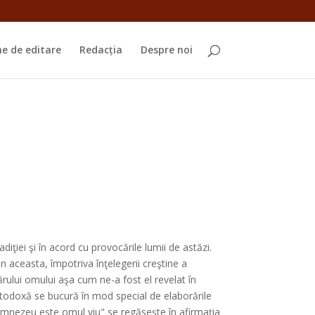
e de editare
Redacția
Despre noi
diţiei şi în acord cu provocările lumii de astăzi.
in aceasta, împotriva înţelegerii creştine a
ărului omului aşa cum ne-a fost el revelat în
ortodoxă se bucură în mod special de elaborările
 Dumnezeu este omul viu" se regăseşte în afirmaţia