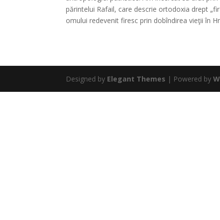
părintelui Rafail, care descrie ortodoxia drept „
omului redevenit firesc prin dobîndirea vieţii în 
Designed by
Elegant Themes
| Powered by
W