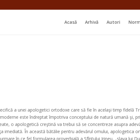
Acasă
Arhivă
Autori
Norm
ifică a unei apologetici ortodoxe care să fie în acelaşi timp fidelă Tra
 postmoderne este îndreptat împotriva conceptului de natură umană şi, pr
 create, o apologetică creştină va trebui să se concentreze asupra adev
rienţa imediată. În această bătălie pentru adevărul omului, apologetica 
n urmare în ce fel formularea proverbială a Sfîntului Irineu, „slava lui