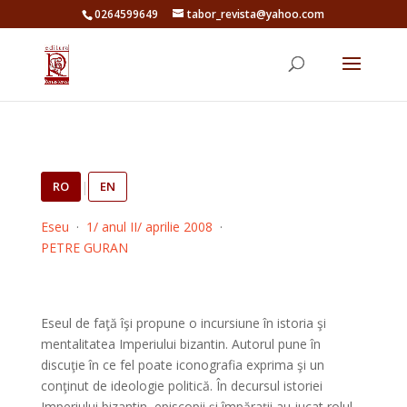
0264599649
tabor_revista@yahoo.com
RO
|
EN
Eseu
·
1/ anul II/ aprilie 2008
·
PETRE GURAN
Eseul de faţă îşi propune o incursiune în istoria şi
mentalitatea Imperiului bizantin. Autorul pune în
discuţie în ce fel poate iconografia exprima şi un
conţinut de ideologie politică. În decursul istoriei
Imperiului bizantin, episcopii şi împăraţii au jucat rolul