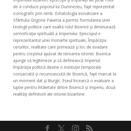
de a conduce poporul lui Dumnezeu, fapt reprezentat
iconografic prin nimb. Eshatologia inovatoare a
Sfântului Grigorie Palama a permis formularea unei
teologii politice care exaltă rolul Bisericii şi diminuează
semnificaţia spirituală a Imperiului. Episcopul e
reprezentantul unei monarhii spirituale, Împărăţia
cerurilor, realitate care primează şi loc de evadare
pentru creştinul apăsat de teroarea istoriei. Biserica
ajunge să legitimeze şi să definească Imperiul:
împărăţia politică devine o instituţie temporală
consacrată şi recunoascută de Biserică, fapt marcat la
un moment dat şi liturgic. Eseul încearcă o evaluare a
luptei pentru întâietate dintre Biserică şi Imperiu, două
realităţi definitorii ale istoriei bizantine.