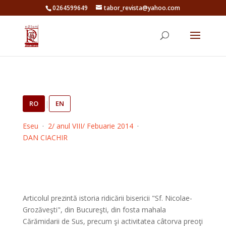
0264599649
tabor_revista@yahoo.com
RO
|
EN
Eseu
·
2/ anul VIII/ Febuarie 2014
·
DAN CIACHIR
Articolul prezintă istoria ridicării bisericii "Sf. Nicolae-
Grozăveşti", din Bucureşti, din fosta mahala
Cărămidarii de Sus, precum şi activitatea câtorva preoţi