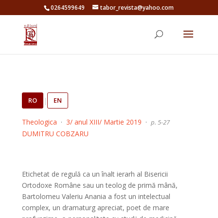
0264599649
tabor_revista@yahoo.com
RO
|
EN
Theologica
·
3/ anul XIII/ Martie 2019
·
p. 5-27
DUMITRU COBZARU
Etichetat de regulă ca un înalt ierarh al Bisericii
Ortodoxe Române sau un teolog de primă mână,
Bartolomeu Valeriu Anania a fost un intelectual
complex, un dramaturg apreciat, poet de mare