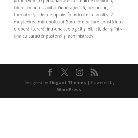
profunzime, o personalitate cu studii de medicină,
liderul incontestabil al Generaţiei ’46, om politic,
formator şi lider de opinie. În articol este analizată
moştenirea mitropolitului Bartolomeu care constă într-
o operă literară, într-una teologică şi biblică, dar şi într-
una cu caracter pastoral şi administrativ.
Designed by
Elegant Themes
| Powered by
WordPress