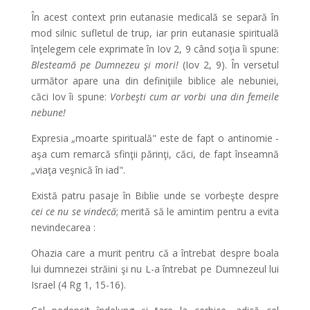
În acest context prin eutanasie medicală se separă în
mod silnic sufletul de trup, iar prin eutanasie spirituală
înţelegem cele exprimate în Iov 2, 9 când soţia îi spune:
Blesteamă pe Dumnezeu şi mori!
(Iov 2, 9). În versetul
următor apare una din definiţiile biblice ale nebuniei,
căci Iov îi spune:
Vorbeşti cum ar vorbi una din femeile
nebune!
Expresia „moarte spirituală" este de fapt o antinomie -
aşa cum remarcă sfinţii părinţi, căci, de fapt înseamnă
„viaţa veşnică în iad".
Există patru pasaje în Biblie unde se vorbeşte despre
cei ce nu se vindecă
; merită să le amintim pentru a evita
nevindecarea :
Ohazia care a murit pentru că a întrebat despre boala
lui dumnezei străini şi nu L-a întrebat pe Dumnezeul lui
Israel (4 Rg 1, 15-16).