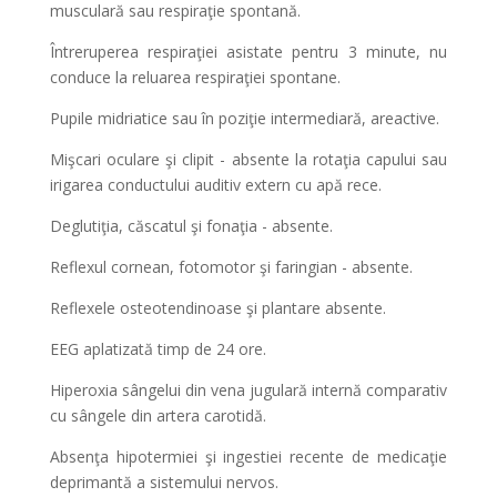
musculară sau respiraţie spontană.
Întreruperea respiraţiei asistate pentru 3 minute, nu
conduce la reluarea respiraţiei spontane.
Pupile midriatice sau în poziţie intermediară, areactive.
Mişcari oculare şi clipit - absente la rotaţia capului sau
irigarea conductului auditiv extern cu apă rece.
Deglutiţia, căscatul şi fonaţia - absente.
Reflexul cornean, fotomotor şi faringian - absente.
Reflexele osteotendinoase şi plantare absente.
EEG aplatizată timp de 24 ore.
Hiperoxia sângelui din vena jugulară internă comparativ
cu sângele din artera carotidă.
Absenţa hipotermiei şi ingestiei recente de medicaţie
deprimantă a sistemului nervos.