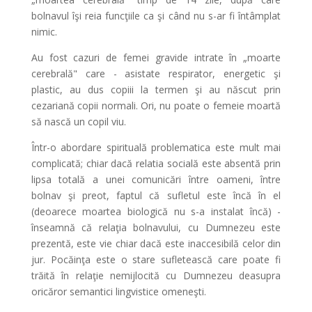
bolnavul îşi reia funcţiile ca şi când nu s-ar fi întâmplat
nimic.
Au fost cazuri de femei gravide intrate în „moarte
cerebrală" care - asistate respirator, energetic şi
plastic, au dus copiii la termen şi au născut prin
cezariană copii normali. Ori, nu poate o femeie moartă
să nască un copil viu.
Într-o abordare spirituală problematica este mult mai
complicată; chiar dacă relatia socială este absentă prin
lipsa totală a unei comunicări între oameni, între
bolnav şi preot, faptul că sufletul este încă în el
(deoarece moartea biologică nu s-a instalat încă) -
înseamnă că relaţia bolnavului, cu Dumnezeu este
prezentă, este vie chiar dacă este inaccesibilă celor din
jur. Pocăinţa este o stare sufletească care poate fi
trăită în relaţie nemijlocită cu Dumnezeu deasupra
oricăror semantici lingvistice omeneşti.