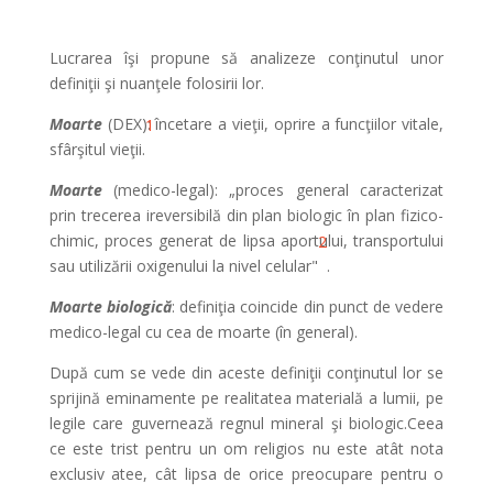
Lucrarea îşi propune să analizeze conţinutul unor
definiţii şi nuanţele folosirii lor.
Moarte
(DEX): încetare a vieţii, oprire a funcţiilor vitale,
1
sfârşitul vieţii.
Moarte
(medico-legal): „proces general caracterizat
prin trecerea ireversibilă din plan biologic în plan fizico-
chimic, proces generat de lipsa aportului, transportului
2
sau utilizării oxigenului la nivel celular"
.
Moarte biologică
: definiţia coincide din punct de vedere
medico-legal cu cea de moarte (în general).
După cum se vede din aceste definiţii conţinutul lor se
sprijină eminamente pe realitatea materială a lumii, pe
legile care guvernează regnul mineral şi biologic.Ceea
ce este trist pentru un om religios nu este atât nota
exclusiv atee, cât lipsa de orice preocupare pentru o