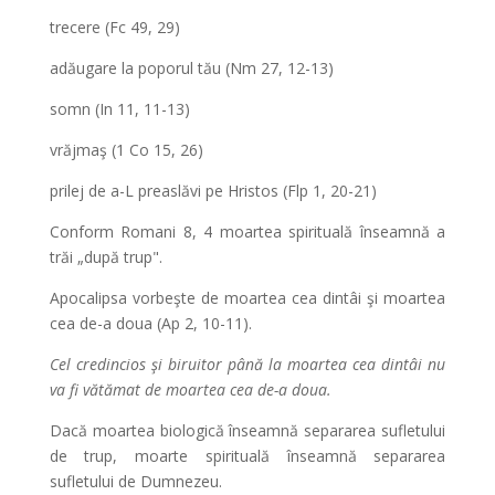
trecere (Fc 49, 29)
adăugare la poporul tău (Nm 27, 12-13)
somn (In 11, 11-13)
vrăjmaş (1 Co 15, 26)
prilej de a-L preaslăvi pe Hristos (Flp 1, 20-21)
Conform Romani 8, 4 moartea spirituală înseamnă a
trăi „după trup".
Apocalipsa vorbeşte de moartea cea dintâi şi moartea
cea de-a doua (Ap 2, 10-11).
Cel credincios şi biruitor până la moartea cea dintâi nu
va fi vătămat de moartea cea de-a doua.
Dacă moartea biologică înseamnă separarea sufletului
de trup, moarte spirituală înseamnă separarea
sufletului de Dumnezeu.