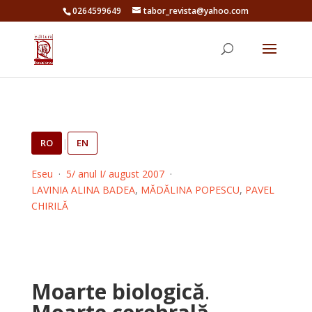
0264599649
tabor_revista@yahoo.com
RO
|
EN
Eseu
·
5/ anul I/ august 2007
·
LAVINIA ALINA BADEA
,
MĂDĂLINA POPESCU
,
PAVEL
CHIRILĂ
Moarte biologică
.