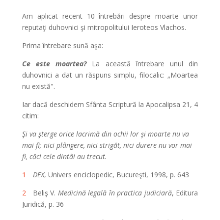
Am aplicat recent 10 întrebări despre moarte unor
reputaţi duhovnici şi mitropolitului Ieroteos Vlachos.
Prima întrebare sună aşa:
Ce este moartea?
La această întrebare unul din
duhovnici a dat un răspuns simplu, filocalic: „Moartea
nu există".
Iar dacă deschidem Sfânta Scriptură la Apocalipsa 21, 4
citim:
Şi va şterge orice lacrimă din ochii lor şi moarte nu va
mai fi; nici plângere, nici strigăt, nici durere nu vor mai
fi, căci cele dintâi au trecut.
1
DEX
, Univers enciclopedic, Bucureşti, 1998, p. 643
2
Beliş V.
Medicină legală în practica judiciară
, Editura
Juridică, p. 36