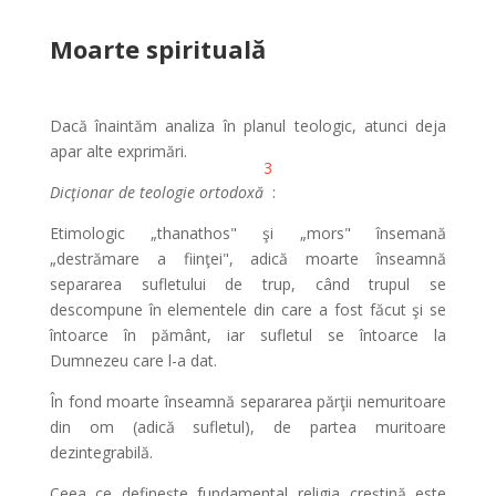
Moarte spirituală
Dacă înaintăm analiza în planul teologic, atunci deja
apar alte exprimări.
3
Dicţionar de teologie ortodoxă
:
Etimologic „thanathos" şi „mors" însemană
„destrămare a fiinţei", adică moarte înseamnă
separarea sufletului de trup, când trupul se
descompune în elementele din care a fost făcut şi se
întoarce în pământ, iar sufletul se întoarce la
Dumnezeu care l-a dat.
În fond moarte înseamnă separarea părţii nemuritoare
din om (adică sufletul), de partea muritoare
dezintegrabilă.
Ceea ce defineşte fundamental religia creştină este