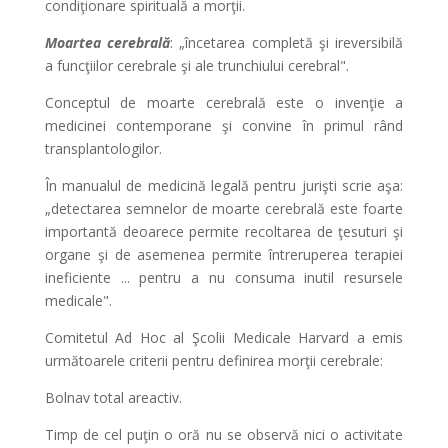
condiţionare spirituală a morţii.
Moartea cerebrală
: „încetarea completă şi ireversibilă
a funcţiilor cerebrale şi ale trunchiului cerebral".
Conceptul de moarte cerebrală este o invenţie a
medicinei contemporane şi convine în primul rând
transplantologilor.
În manualul de medicină legală pentru jurişti scrie aşa:
„detectarea semnelor de moarte cerebrală este foarte
importantă deoarece permite recoltarea de ţesuturi şi
organe şi de asemenea permite întreruperea terapiei
ineficiente ... pentru a nu consuma inutil resursele
medicale".
Comitetul Ad Hoc al Şcolii Medicale Harvard a emis
următoarele criterii pentru definirea morţii cerebrale:
Bolnav total areactiv.
Timp de cel puţin o oră nu se observă nici o activitate