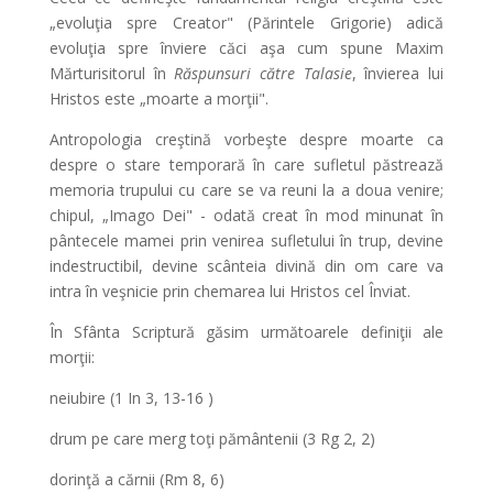
„evoluţia spre Creator" (Părintele Grigorie) adică
evoluţia spre înviere căci aşa cum spune Maxim
Mărturisitorul în
Răspunsuri către Talasie
, învierea lui
Hristos este „moarte a morţii".
Antropologia creştină vorbeşte despre moarte ca
despre o stare temporară în care sufletul păstrează
memoria trupului cu care se va reuni la a doua venire;
chipul, „Imago Dei" - odată creat în mod minunat în
pântecele mamei prin venirea sufletului în trup, devine
indestructibil, devine scânteia divină din om care va
intra în veşnicie prin chemarea lui Hristos cel Înviat.
În Sfânta Scriptură găsim următoarele definiţii ale
morţii:
neiubire (1 In 3, 13-16 )
drum pe care merg toţi pământenii (3 Rg 2, 2)
dorinţă a cărnii (Rm 8, 6)