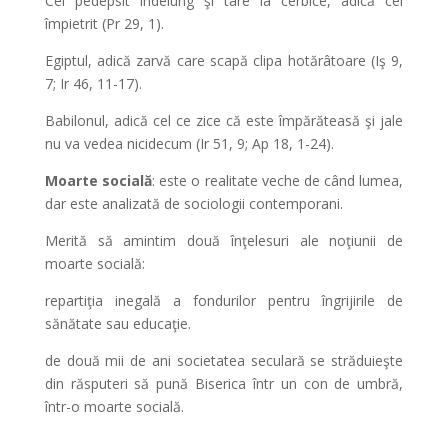
Cel pedepsit îndelung şi tare la cerbice, adică cel
împietrit (Pr 29, 1).
Egiptul, adică zarvă care scapă clipa hotărâtoare (Iş 9,
7; Ir 46, 11-17).
Babilonul, adică cel ce zice că este împărăteasă şi jale
nu va vedea nicidecum (Ir 51, 9; Ap 18, 1-24).
Moarte socială
: este o realitate veche de când lumea,
dar este analizată de sociologii contemporani.
Merită să amintim două înţelesuri ale noţiunii de
moarte socială:
repartiţia inegală a fondurilor pentru îngrijirile de
sănătate sau educaţie.
de două mii de ani societatea seculară se străduieşte
din răsputeri să pună Biserica într un con de umbră,
într-o moarte socială.