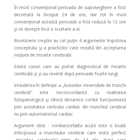
În mod convenţional perioada de supraveghere a fost
decretată la început 24 de ore, dar tot în mod
convenţional această perioadă a fost redusă la 12 ore
şi se doreşte încă o scurtare a ei.
Bioeticienii creştini au cel puţin 4 argumente împotriva
conceptului şi a practicilor care rezultă din acceptarea
noţiunii de moarte cerebrală.
Există cazuri care au purtat diagnosticul de moarte
cerebrală şi şi-au revenit după perioade foarte lungi.
Includerea în definiţie a „leziunilor ireversibile de trunchi
cerebral" este neconcordantă cu realitatea
fiziopatologică şi clinică deoarece cordul funcţionează
prin activitatea centrului cardiac din trunchiul cerebral
nu prin automatismul cardiac.
Argument clinic : rombencefalita acută este o boală
infecţioasă a trunchiului cerebral care imită perfect
„moartea cerebrală" timp de 14 zile, după care