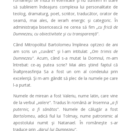
româneşti se mută în eternitate şi nu suntem în stare
să subliniem îndeajuns complexa lui personalitate de
teolog, dramaturg, poet, scriitor, traducător, orator de
seamă, mai ales, de ierarh energic şi categoric. În
administraţia bisericească ne cerea să fim „
cu frică de
Dumnezeu, cu obiectivitate şi cu transparenţă
".
Când Mitropolitul Bartolomeu împlinea optzeci de ani
am scris un „cuvânt" şi l-am intitulat: „
Om trimis de
Dumnezeu
". Acum, când s-a mutat la Domnul, m-am
întrebat: ce-aş putea scrie? Mai ales ştiind faptul că
Înaltpreasfinţia Sa a fost un om al condeiului prin
excelenţă. Şi m-am gândit să plec de la numele pe care
l-a purtat.
Numele de mirean a fost Valeriu, nume latin, care vine
de la verbul „
valere
". Tradus în română ar însemna
„
a fi
puternic, a fi sănătos
". Numele de călugăr a fost
Bartolomeu
, adică fiul lui Tolmay, nume patronimic al
apostolului numit şi Natanael. În româneşte s-ar
traduce prin „
darul lui Dumnezeu
".