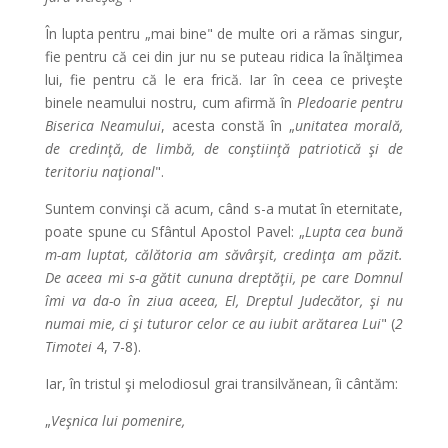
În lupta pentru „mai bine" de multe ori a rămas singur,
fie pentru că cei din jur nu se puteau ridica la înălţimea
lui, fie pentru că le era frică. Iar în ceea ce priveşte
binele neamului nostru, cum afirmă în
Pledoarie pentru
Biserica Neamului
, acesta constă în „
unitatea morală,
de credinţă, de limbă, de conştiinţă patriotică şi de
teritoriu naţional
".
Suntem convinşi că acum, când s-a mutat în eternitate,
poate spune cu Sfântul Apostol Pavel: „
Lupta cea bună
m-am luptat, călătoria am săvârşit, credinţa am păzit.
De aceea mi s-a gătit cununa dreptăţii, pe care Domnul
îmi va da-o în ziua aceea, El, Dreptul Judecător, şi nu
numai mie, ci şi tuturor celor ce au iubit arătarea Lui
" (
2
Timotei
4, 7-8).
Iar, în tristul şi melodiosul grai transilvănean, îi cântăm:
„
Veşnica lui pomenire,