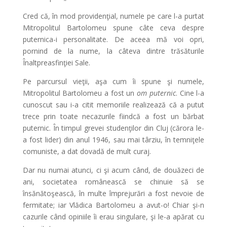
Cred că, în mod providenţial, numele pe care l-a purtat
Mitropolitul Bartolomeu spune câte ceva despre
puternica-i personalitate. De aceea mă voi opri,
pornind de la nume, la câteva dintre trăsăturile
Înaltpreasfinţiei Sale.
Pe parcursul vieţii, aşa cum îi spune şi numele,
Mitropolitul Bartolomeu a fost un
om puternic
. Cine l-a
cunoscut sau i-a citit memoriile realizează că a putut
trece prin toate necazurile fiindcă a fost un bărbat
puternic. În timpul grevei studenţilor din Cluj (cărora le-
a fost lider) din anul 1946, sau mai târziu, în temniţele
comuniste, a dat dovadă de mult curaj.
Dar nu numai atunci, ci şi acum când, de douăzeci de
ani, societatea românească se chinuie să se
însănătoşească, în multe împrejurări a fost nevoie de
fermitate; iar Vlădica Bartolomeu a avut-o! Chiar şi-n
cazurile când opiniile îi erau singulare, şi le-a apărat cu