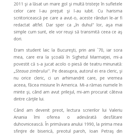
2011 şi a lăsat un mare gol şi multă tristeţe în sufletele
celor care l-au preţuit şi l-au iubit. Cu harisma
scriitoricească pe care a avut-o, aceste rânduri le-ar fi
redactat altfel. Dar sper ca „în duhul" lor, aşa mai
simple cum sunt, ele vor reuşi să transmită ceea ce aş
dori.
Eram student laic la Bucureşti, prin anii `70, iar sora
mea, care era la şcoală în Sighetul Marmaţiei, mi-a
povestit că s-a jucat acolo o piesă de teatru minunată:
„
Steaua zimbrului
". Pe deasupra, autorul ei era cleric, şi
nu orice cleric, ci un arhimandrit care, pe vremea
aceea, făcea misiune în America. Mi-a rămas numele în
minte şi, când am avut prilejul, mi-am procurat câteva
dintre cărţile lui.
Când am devenit preot, lectura scrierilor lui Valeriu
Anania îmi oferea o adevărată desfătare
duhovnicească. În primăvara anului 1990, la prima mea
sfinţire de biserică, preotul paroh, Ioan Petraş din