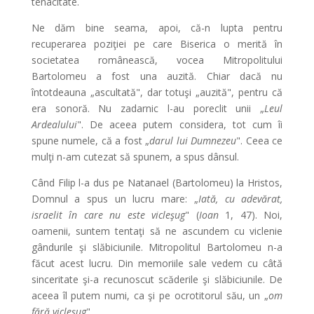
tenacitate.
Ne dăm bine seama, apoi, că-n lupta pentru
recuperarea poziţiei pe care Biserica o merită în
societatea românească, vocea Mitropolitului
Bartolomeu a fost una auzită. Chiar dacă nu
întotdeauna „ascultată", dar totuşi „auzită", pentru că
era sonoră. Nu zadarnic l-au poreclit unii „
Leul
Ardealului
". De aceea putem considera, tot cum îi
spune numele, că a fost „
darul lui Dumnezeu
". Ceea ce
mulţi n-am cutezat să spunem, a spus dânsul.
Când Filip l-a dus pe Natanael (Bartolomeu) la Hristos,
Domnul a spus un lucru mare: „
Iată, cu adevărat,
israelit în care nu este vicleşug
" (
Ioan
1, 47). Noi,
oamenii, suntem tentaţi să ne ascundem cu viclenie
gândurile şi slăbiciunile. Mitropolitul Bartolomeu n-a
făcut acest lucru. Din memoriile sale vedem cu câtă
sinceritate şi-a recunoscut scăderile şi slăbiciunile. De
aceea îl putem numi, ca şi pe ocrotitorul său, un „
om
fără vicleşug
".