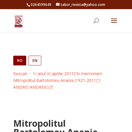
0264599649
tabor_revista@yahoo.com
RO
|
EN
Evocari
·
1/ anul V/ aprilie 2011(“In memoriam
Mitropolitul Bartolomeu Anania (1921-2011)”)
·
ANDREI ANDREICUŢ
Mitropolitul