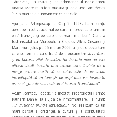
Târnăveni, l-a invitat şi pe arhimandritul Bartolomeu
Anania. Mare mi-a fost bucuria şi, de atunci, am rămas
într-o prietenie duhovnicească specială.
Ajungând Arhiepiscop la Cluj în 1993, l-am simţit
aproape în tot zbuciumul pe care ni-l provoca o lume în
plină tranziţie şi pe care o doream mai bună. Când a
fost instalat ca Mitropolit al Clujului, Albei, Crişanei şi
Maramureşului, pe 25 martie 2006, a ţinut o cuvântare
care se termina cu o frază de-o bucurie tristă: „
Trăiesc
şi eu bucuria zilei de astăzi, iar bucuria mea nu este
altceva decât bucuria unei lebede care, înainte de a
merge printre trestii să se culce, este de pe acum
încredinţată că un lung şir de aripi albe vor luneca în
urma ei, gata de zbor, sub cerul istoriei Transilvaniei
".
Acum „cântecul lebedei" a încetat. Preafericitul Părinte
Patriarh Daniel, la slujba de înmormântare, l-a numit
„
un misionar printre intelectuali
". Noi realizăm că un
mare bărbat al credinţei, al culturii şi al spiritualităţii