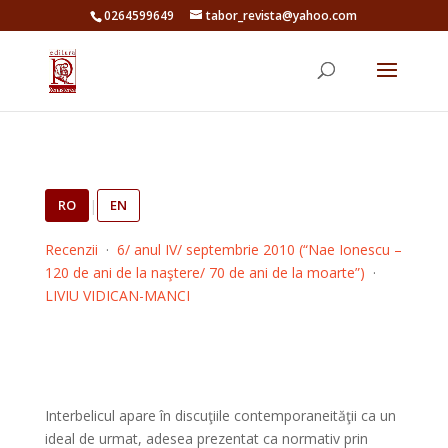
0264599649
tabor_revista@yahoo.com
RO
|
EN
Recenzii
·
6/ anul IV/ septembrie 2010 (“Nae Ionescu –
120 de ani de la naştere/ 70 de ani de la moarte”)
·
LIVIU VIDICAN-MANCI
Interbelicul apare în discuţiile contemporaneităţii ca un
ideal de urmat, adesea prezentat ca normativ prin