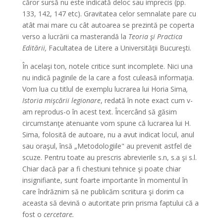
căror sursă nu este indicată deloc sau imprecis (pp.
133, 142, 147 etc). Gravitatea celor semnalate pare cu
atât mai mare cu cât autoarea se prezintă pe coperta
verso a lucrării ca masterandă la
Teoria şi Practica
Editării,
Facultatea de Litere a Universităţii Bucureşti.
În acelaşi ton, notele critice sunt incomplete. Nici una
nu indică paginile de la care a fost culeasă informaţia.
Vom lua cu titlul de exemplu lucrarea lui Horia Sima
,
Istoria mişcării legionare
, redată în note exact cum v-
am reprodus-o în acest text. Încercând să găsim
circumstanţe atenuante vom spune că lucrarea lui H.
Sima, folosită de autoare, nu a avut indicat locul, anul
sau oraşul, însă „Metodologiile" au prevenit astfel de
scuze. Pentru toate au prescris abrevierile s.n, s.a şi s.l.
Chiar dacă par a fi chestiuni tehnice şi poate chiar
insignifiante, sunt foarte importante în momentul în
care îndrăznim să ne publicăm scriitura şi dorim ca
aceasta să devină o autoritate prin prisma faptului că a
fost o
cercetare.