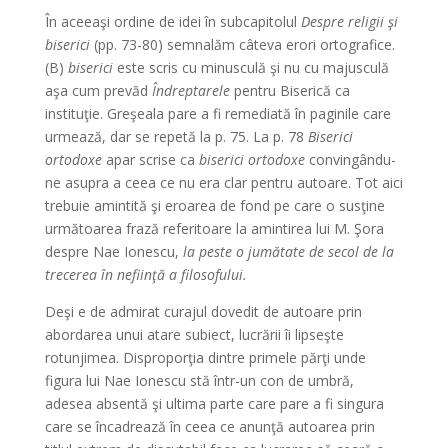
În aceeaşi ordine de idei în subcapitolul
Despre religii şi
biserici
(pp. 73-80) semnalăm câteva erori ortografice.
(B)
biserici
este scris cu minusculă şi nu cu majusculă
aşa cum prevăd
Îndreptarele
pentru Biserică ca
instituţie. Greşeala pare a fi remediată în paginile care
urmează, dar se repetă la p. 75. La p. 78
Biserici
ortodoxe
apar scrise ca
biserici ortodoxe
convingându-
ne asupra a ceea ce nu era clar pentru autoare. Tot aici
trebuie amintită şi eroarea de fond pe care o susţine
următoarea frază referitoare la amintirea lui M. Şora
despre Nae Ionescu,
la peste o jumătate de secol de la
trecerea în nefiinţă a filosofului.
Deşi e de admirat curajul dovedit de autoare prin
abordarea unui atare subiect, lucrării îi lipseşte
rotunjimea. Disproporţia dintre primele părţi unde
figura lui Nae Ionescu stă într-un con de umbră,
adesea absentă şi ultima parte care pare a fi singura
care se încadrează în ceea ce anunţă autoarea prin