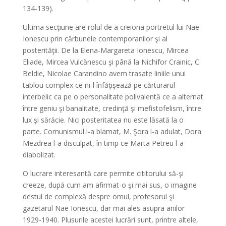
134-139).
Ultima secţiune are rolul de a creiona portretul lui Nae
Ionescu prin cărbunele contemporanilor şi al
posterităţii. De la Elena-Margareta Ionescu, Mircea
Eliade, Mircea Vulcănescu şi până la Nichifor Crainic, C.
Beldie, Nicolae Carandino avem trasate liniile unui
tablou complex ce ni-l înfăţişează pe cărturarul
interbelic ca pe o personalitate polivalentă ce a alternat
între geniu şi banalitate, credinţă şi mefistofelism, între
lux şi sărăcie. Nici posteritatea nu este lăsată la o
parte. Comunismul l-a blamat, M. Şora l-a adulat, Dora
Mezdrea l-a disculpat, în timp ce Marta Petreu l-a
diabolizat.
O lucrare interesantă care permite cititorului să-şi
creeze, după cum am afirmat-o şi mai sus, o imagine
destul de complexă despre omul, profesorul şi
gazetarul Nae Ionescu, dar mai ales asupra anilor
1929-1940. Plusurile acestei lucrări sunt, printre altele,