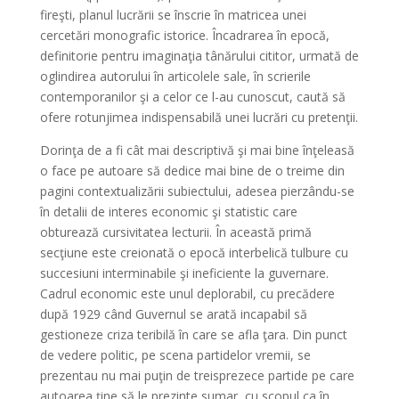
fireşti, planul lucrării se înscrie în matricea unei
cercetări monografic istorice. Încadrarea în epocă,
definitorie pentru imaginaţia tânărului cititor, urmată de
oglindirea autorului în articolele sale, în scrierile
contemporanilor şi a celor ce l-au cunoscut, caută să
ofere rotunjimea indispensabilă unei lucrări cu pretenţii.
Dorinţa de a fi cât mai descriptivă şi mai bine înţeleasă
o face pe autoare să dedice mai bine de o treime din
pagini contextualizării subiectului, adesea pierzându-se
în detalii de interes economic şi statistic care
obturează cursivitatea lecturii. În această primă
secţiune este creionată o epocă interbelică tulbure cu
succesiuni interminabile şi ineficiente la guvernare.
Cadrul economic este unul deplorabil, cu precădere
după 1929 când Guvernul se arată incapabil să
gestioneze criza teribilă în care se afla ţara. Din punct
de vedere politic, pe scena partidelor vremii, se
prezentau nu mai puţin de treisprezece partide pe care
autoarea ţine să le prezinte sumar, cu scopul ca în