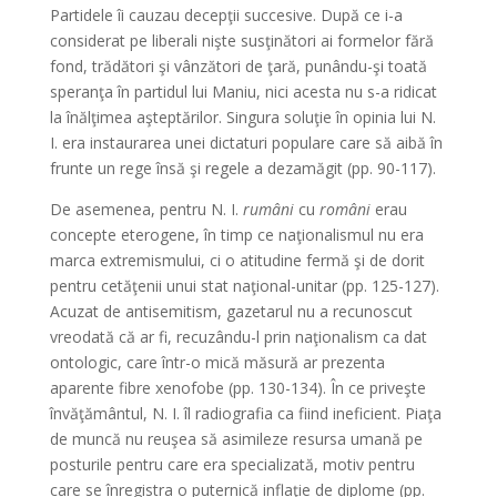
Partidele îi cauzau decepţii succesive. După ce i-a
considerat pe liberali nişte susţinători ai formelor fără
fond, trădători şi vânzători de ţară, punându-şi toată
speranţa în partidul lui Maniu, nici acesta nu s-a ridicat
la înălţimea aşteptărilor. Singura soluţie în opinia lui N.
I. era instaurarea unei dictaturi populare care să aibă în
frunte un rege însă şi regele a dezamăgit (pp. 90-117).
De asemenea, pentru N. I.
rumâni
cu
români
erau
concepte eterogene, în timp ce naţionalismul nu era
marca extremismului, ci o atitudine fermă şi de dorit
pentru cetăţenii unui stat naţional-unitar (pp. 125-127).
Acuzat de antisemitism, gazetarul nu a recunoscut
vreodată că ar fi, recuzându-l prin naţionalism ca dat
ontologic, care într-o mică măsură ar prezenta
aparente fibre xenofobe (pp. 130-134). În ce priveşte
învăţământul, N. I. îl radiografia ca fiind ineficient. Piaţa
de muncă nu reuşea să asimileze resursa umană pe
posturile pentru care era specializată, motiv pentru
care se înregistra o puternică inflaţie de diplome (pp.