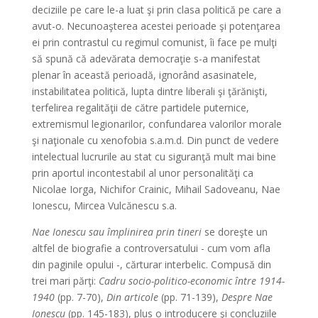
deciziile pe care le-a luat şi prin clasa politică pe care a
avut-o. Necunoaşterea acestei perioade şi potenţarea
ei prin contrastul cu regimul comunist, îi face pe mulţi
să spună că adevărata democraţie s-a manifestat
plenar în această perioadă, ignorând asasinatele,
instabilitatea politică, lupta dintre liberali şi ţărănişti,
terfelirea regalităţii de către partidele puternice,
extremismul legionarilor, confundarea valorilor morale
şi naţionale cu xenofobia s.a.m.d. Din punct de vedere
intelectual lucrurile au stat cu siguranţă mult mai bine
prin aportul incontestabil al unor personalităţi ca
Nicolae Iorga, Nichifor Crainic, Mihail Sadoveanu, Nae
Ionescu, Mircea Vulcănescu s.a.
Nae Ionescu sau împlinirea prin tineri
se doreşte un
altfel de biografie a controversatului - cum vom afla
din paginile opului -, cărturar interbelic. Compusă din
trei mari părţi:
Cadru socio-politico-economic între 1914-
1940
(pp. 7-70),
Din articole
(pp. 71-139),
Despre Nae
Ionescu
(pp. 145-183), plus o introducere şi concluziile