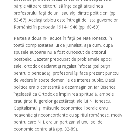
părţile viitoare cititorul să înţeleagă atitudinea
profesorului faţă de unii sau alţii dintre politicieni (pp.
53-67). Acelaşi tablou este întregit de lista guvernelor
României în perioada 1914-1940 (pp. 68-69).
Partea a doua ni-l aduce în faţă pe Nae Ionescu în
toată complexitatea lui de jurnalist, aşa cum, după
spusele autoarei nu a fost cunoscut de cititorul
postbelic. Gazetar preocupat de problemele epocii
sale, ortodox declarat şi regalist înfocat (cel puţin
pentru o perioadă), profesorul
îşi face prezent punctul
de vedere în toate domeniile de interes public. Dacă
politica era o constantă a dezamăgirilor, iar Biserica
înţeleasă ca Ortodoxie împlinirea spirituală, ambele
erau ţinta fulgerelor gazetăreşti ale lui N. Ionescu.
Capitalismul şi măsurile economice liberale erau
neavenite şi neconcordante cu spiritul românesc, motiv
pentru care N. I. era un partizan al unui soi de
economie controlată (pp. 82-89).