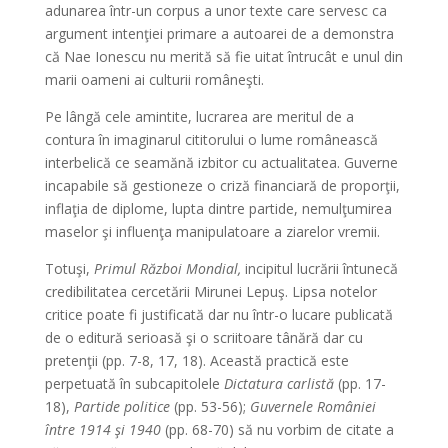
adunarea într-un corpus a unor texte care servesc ca
argument intenţiei primare a autoarei de a demonstra
că Nae Ionescu nu merită să fie uitat întrucât e unul din
marii oameni ai culturii româneşti.
Pe lângă cele amintite, lucrarea are meritul de a
contura în imaginarul cititorului o lume românească
interbelică ce seamănă izbitor cu actualitatea. Guverne
incapabile să gestioneze o criză financiară de proporţii,
inflaţia de diplome, lupta dintre partide, nemulţumirea
maselor şi influenţa manipulatoare a ziarelor vremii.
Totuşi,
Primul Război Mondial,
incipitul lucrării întunecă
credibilitatea cercetării Mirunei Lepuş. Lipsa notelor
critice poate fi justificată dar nu într-o lucare publicată
de o editură serioasă şi o scriitoare tânără dar cu
pretenţii (pp. 7-8, 17, 18). Această practică este
perpetuată în subcapitolele
Dictatura carlistă
(pp. 17-
18),
Partide politice
(pp. 53-56);
Guvernele României
între 1914 şi 1940
(pp. 68-70) să nu vorbim de citate a