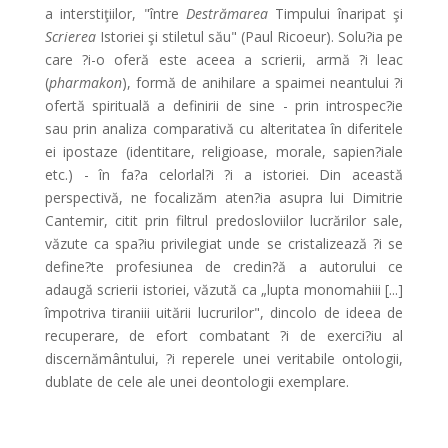
a interstiţiilor, "între
Destrămarea
Timpului înaripat şi
Scrierea
Istoriei şi stiletul său" (Paul Ricoeur). Solu?ia pe
care ?i-o oferă este aceea a scrierii, armă ?i leac
(
pharmakon
), formă de anihilare a spaimei neantului ?i
ofertă spirituală a definirii de sine - prin introspec?ie
sau prin analiza comparativă cu alteritatea în diferitele
ei ipostaze (identitare, religioase, morale, sapien?iale
etc.) - în fa?a celorlal?i ?i a istoriei. Din această
perspectivă, ne focalizăm aten?ia asupra lui Dimitrie
Cantemir, citit prin filtrul predosloviilor lucrărilor sale,
văzute ca spa?iu privilegiat unde se cristalizează ?i se
define?te profesiunea de credin?ă a autorului ce
adaugă scrierii istoriei, văzută ca „lupta monomahiii [...]
împotriva tiraniii uitării lucrurilor", dincolo de ideea de
recuperare, de efort combatant ?i de exerci?iu al
discernământului, ?i reperele unei veritabile ontologii,
dublate de cele ale unei deontologii exemplare.