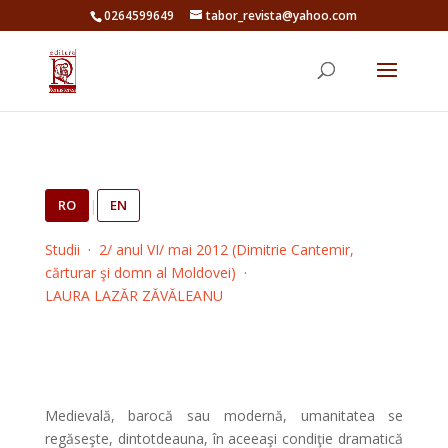
0264599649
tabor_revista@yahoo.com
RO
|
EN
Studii
·
2/ anul VI/ mai 2012 (Dimitrie Cantemir,
cărturar şi domn al Moldovei)
·
LAURA LAZĂR ZĂVĂLEANU
Medievală, barocă sau modernă, umanitatea se
regăseşte, dintotdeauna, în aceeaşi condiţie dramatică