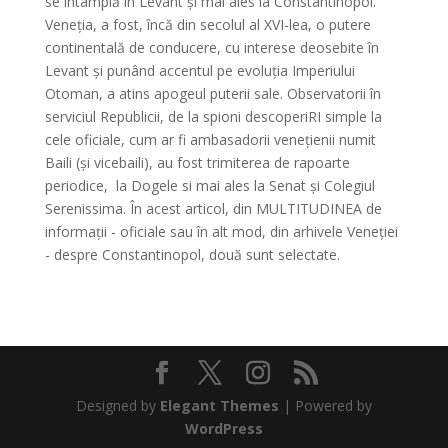
se întâmplă în Levant și mai ales la Constantinopol.
Veneția, a fost, încă din secolul al XVI-lea, o putere
continentală de conducere, cu interese deosebite în
Levant și punând accentul pe evoluția Imperiului
Otoman, a atins apogeul puterii sale.
Observatorii în
serviciul Republicii, de la spioni descoperiRI simple la
cele oficiale, cum ar fi ambasadorii venețienii numit
Baili (și vicebaili), au fost trimiterea de rapoarte
periodice, la Dogele si mai ales la Senat și
Colegiul
Serenissima.
În acest articol, din MULTITUDINEA de
informații - oficiale sau în alt mod, din arhivele Veneției
- despre Constantinopol, două sunt selectate.
Designed by
Elegant Themes
| Powered by
WordPress