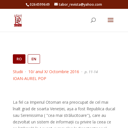
0264599649
tabor_revista@yahoo.com
RO
|
EN
Studii
·
10/ anul X/ Octombrie 2016
·
p. 11-14
IOAN-AUREL POP
La fel ca Imperiul Otoman era preocupat de cel mai
înalt grad de soarta Veneției, așa a fost Republica ducal
sau Serenissima ( "cea mai strălucitoare"), care au
dezvoltat un
sistem de informații cu privire la ceea ce