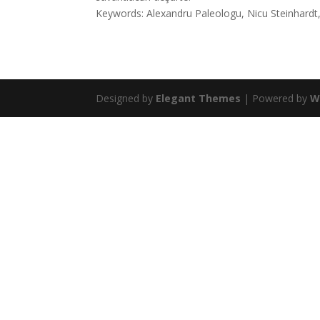
Keywords: Alexandru Paleologu, Nicu Steinhardt, 
Designed by
Elegant Themes
| Powered by
W