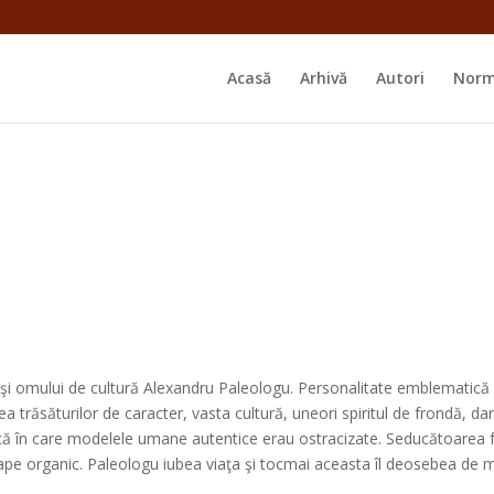
Acasă
Arhivă
Autori
Norm
ui şi omului de cultură Alexandru Paleologu. Personalitate emblematică
eţea trăsăturilor de caracter, vasta cultură, uneori spiritul de frondă, dar
pocă în care modelele umane autentice erau ostracizate. Seducătoarea 
ape organic. Paleologu iubea viaţa şi tocmai aceasta îl deosebea de majo-