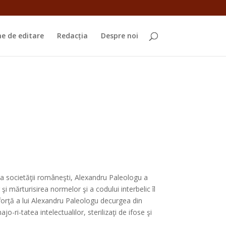
e de editare
Redacția
Despre noi
 a societăţii româneşti, Alexandru Paleologu a
 şi mărturisirea normelor şi a codului interbelic îl
forţă a lui Alexandru Paleologu decurgea din
ri-tatea intelectualilor, sterilizaţi de ifose şi