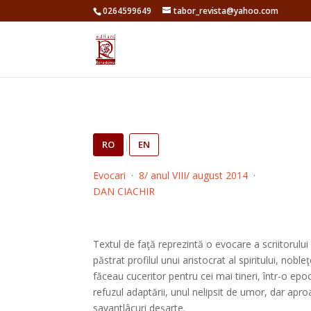
0264599649
tabor_revista@yahoo.com
RO
|
EN
Evocari
·
8/ anul VIII/ august 2014
·
DAN CIACHIR
Textul de faţă reprezintă o evocare a scriitorul
păstrat profilul unui aristocrat al spiritului, nobl
făceau cuceritor pentru cei mai tineri, într-o e
refuzul adaptării, unul nelipsit de umor, dar apro
savantlâcuri deşarte.