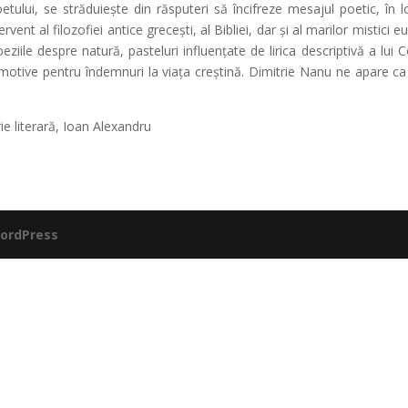
tului, se străduiește din răsputeri să încifreze mesajul poetic, în lo
ervent al filozofiei antice grecești, al Bibliei, dar și al marilor misti
ziile despre natură, pasteluri influențate de lirica descriptivă a lui C
motive pentru îndemnuri la viața creștină. Dimitrie Nanu ne apare ca 
ie literară, Ioan Alexandru
ordPress