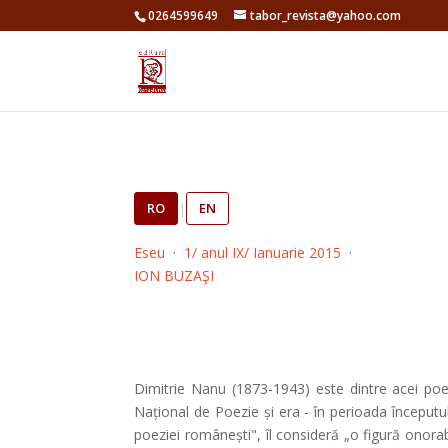
0264599649
tabor_revista@yahoo.com
RO
|
EN
Eseu
·
1/ anul IX/ Ianuarie 2015
·
ION BUZAŞI
Dimitrie Nanu (1873-1943) este dintre acei poe
Național de Poezie și era - în perioada începutului
poeziei românești", îl consideră „o figură onorab