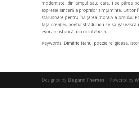
moderniste, din timpul său, care, i se părea poe
expresie sinceră a propriilor simțăminte. Cititor f
stăruitoare pentru înălțarea morală a omului. Poe
fața creației, poetul străduindu-se să găsească 
evocare istorică, din ciclul
Patria.
Keywords: Dimitrie Nanu, poezie religioasă, istor
Designed by
Elegant Themes
| Powered by
W