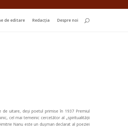
e de editare
Redacția
Despre noi
 de uitare, deși poetul primise în 1937 Premiul
nic, cel mai temeinic cercetător al „spiritualității
. Dimitrie Nanu este un dușman declarat al poeziei