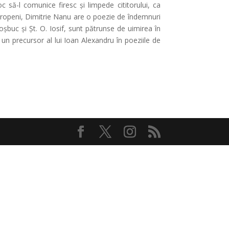
c să-l comunice firesc și limpede cititorului, ca
ci europeni, Dimitrie Nanu are o poezie de îndemnuri
oșbuc și Șt. O. Iosif, sunt pătrunse de uimirea în
un precursor al lui Ioan Alexandru în poeziile de