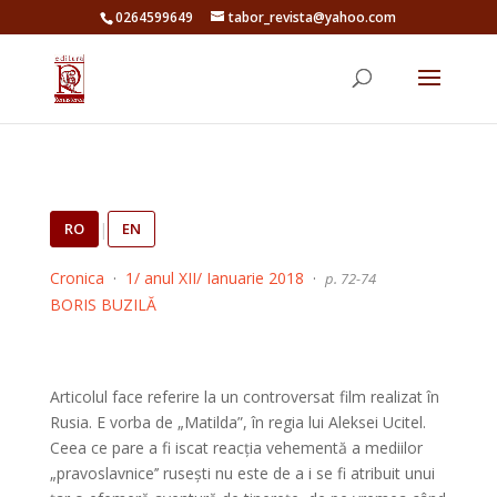
0264599649
tabor_revista@yahoo.com
RO
|
EN
Cronica
·
1/ anul XII/ Ianuarie 2018
·
p. 72-74
BORIS BUZILĂ
Articolul face referire la un controversat film realizat în
Rusia. E vorba de „Matilda”, în regia lui Aleksei Ucitel.
Ceea ce pare a fi iscat reacția vehementă a mediilor
„pravoslavnice’’ rusești nu este de a i se fi atribuit unui