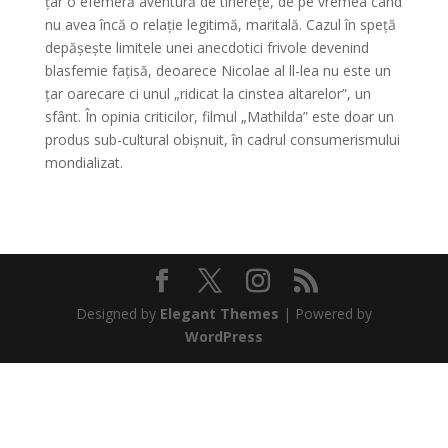
țar o efemeră aventură de tinerețe, de pe vremea când
nu avea încă o relație legitimă, maritală. Cazul în speță
depășește limitele unei anecdotici frivole devenind
blasfemie fațisă, deoarece Nicolae al ll-lea nu este un
țar oarecare ci unul „ridicat la cinstea altarelor”, un
sfânt. În opinia criticilor, filmul „Mathilda” este doar un
produs sub-cultural obișnuit, în cadrul consumerismului
mondializat.
Designed by
Elegant Themes
| Powered by
WordPress