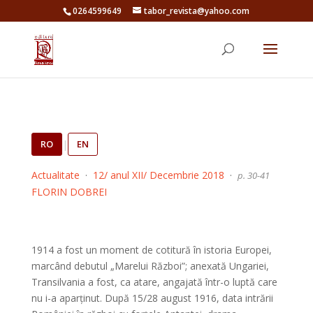
0264599649
tabor_revista@yahoo.com
RO
|
EN
Actualitate
·
12/ anul XII/ Decembrie 2018
·
p. 30-41
FLORIN DOBREI
1914 a fost un moment de cotitură în istoria Europei,
marcând debutul „Marelui Război”; anexată Ungariei,
Transilvania a fost, ca atare, angajată într-o luptă care
nu i-a aparținut. După 15/28 august 1916, data intrării