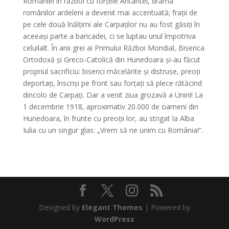
României în război cu forțele Antantei, drama
românilor ardeleni a devenit mai accentuată; frații de
pe cele două înălțimi ale Carpaților nu au fost găsiți în
aceeași parte a baricadei, ci se luptau unul împotriva
celuilalt. În anii grei ai Primului Război Mondial, Biserica
Ortodoxă și Greco-Catolică din Hunedoara și-au făcut
propriul sacrificiu: biserici măcelărite și distruse, preoți
deportați, înscriși pe front sau forțați să plece rătăcind
dincolo de Carpați. Dar a venit ziua grozavă a Unirii! La
1 decembrie 1918, aproximativ 20.000 de oameni din
Hunedoara, în frunte cu preoții lor, au strigat la Alba
Iulia cu un singur glas: „Vrem să ne unim cu România!”.
Designed by
Elegant Themes
| Powered by
WordPress