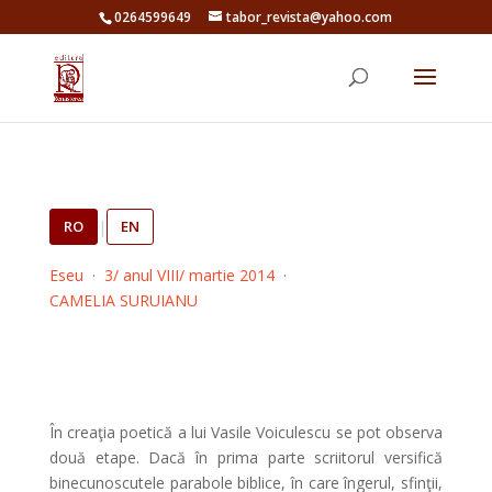
0264599649
tabor_revista@yahoo.com
RO
|
EN
Eseu
·
3/ anul VIII/ martie 2014
·
CAMELIA SURUIANU
În creaţia poetică a lui Vasile Voiculescu se pot observa
două etape. Dacă în prima parte scriitorul versifică
binecunoscutele parabole biblice, în care îngerul, sfinţii,