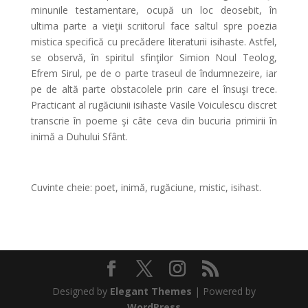
minunile testamentare, ocupă un loc deosebit, în
ultima parte a vieţii scriitorul face saltul spre poezia
mistica specifică cu precădere literaturii isihaste. Astfel,
se observă, în spiritul sfinţilor Simion Noul Teolog,
Efrem Sirul, pe de o parte traseul de îndumnezeire, iar
pe de altă parte obstacolele prin care el însuşi trece.
Practicant al rugăciunii isihaste Vasile Voiculescu discret
transcrie în poeme şi câte ceva din bucuria primirii în
inimă a Duhului Sfânt.
Cuvinte cheie: poet, inimă, rugăciune, mistic, isihast.
Designed by
Elegant Themes
| Powered by
WordPress