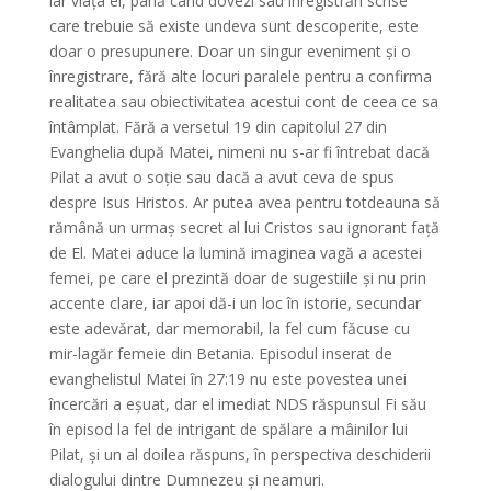
iar viața ei, până când dovezi sau înregistrări scrise
care trebuie să existe undeva sunt descoperite, este
doar o presupunere.
Doar un singur eveniment și o
înregistrare, fără alte locuri paralele pentru a confirma
realitatea sau obiectivitatea acestui cont de ceea ce sa
întâmplat.
Fără a versetul 19 din capitolul 27 din
Evanghelia după Matei, nimeni nu s-ar fi întrebat dacă
Pilat a avut o soție sau dacă a avut ceva de spus
despre Isus Hristos.
Ar putea avea pentru totdeauna să
rămână un urmaș secret al lui Cristos sau ignorant față
de El.
Matei aduce la lumină imaginea vagă a acestei
femei, pe care el prezintă doar de sugestiile și nu prin
accente clare, iar apoi dă-i un loc în istorie, secundar
este adevărat, dar memorabil, la fel cum făcuse cu
mir-lagăr
femeie din Betania.
Episodul inserat de
evanghelistul Matei în 27:19 nu este povestea unei
încercări a eșuat, dar el imediat NDS răspunsul Fi său
în
episod la fel de intrigant de spălare a mâinilor lui
Pilat, și un al doilea răspuns, în perspectiva deschiderii
dialogului dintre Dumnezeu și neamuri.