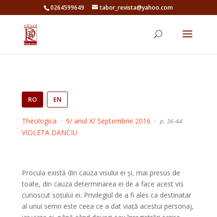
0264599649
tabor_revista@yahoo.com
RO
|
EN
Theologica
·
9/ anul X/ Septembrie 2016
·
p. 36-44
VIOLETA DANCIU
Procula există din cauza visului ei și, mai presus de
toate, din cauza determinarea ei de a face acest vis
cunoscut soțului ei.
Privilegiul de a fi ales ca destinatar
al unui semn este ceea ce a dat viață acestui personaj,