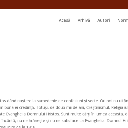
Acasă
Arhivă
Autori
Norm
istos dând naştere la sumedenie de confesiuni şi secte. Ori noi nu uităm
în buna ei credinţă. Totuşi, de două mii de ani, Creştinismul, Religia 
i este Evanghelia Domnului Hristos. Sunt multe cărţi în lumea aceasta,
e încântă, nu ne hrăneşte şi nu ne satisface ca Evanghelia. Domnul Hri
reaUnire de la 1918.