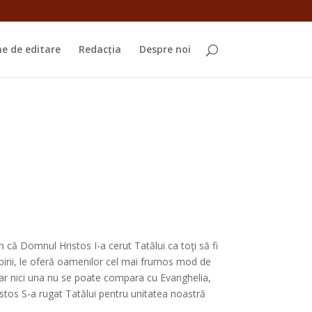
e de editare
Redacția
Despre noi
 că Domnul Hristos I-a cerut Tatălui ca toţi să fi
iubirii, le oferă oamenilor cel mai frumos mod de
 dar nici una nu se poate compara cu Evanghelia,
stos S-a rugat Tatălui pentru unitatea noastră