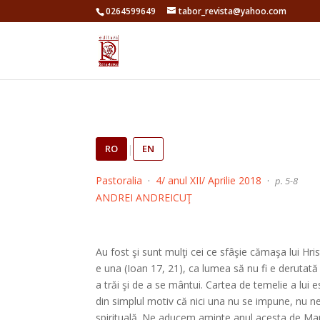
0264599649
tabor_revista@yahoo.com
RO
|
EN
Pastoralia
·
4/ anul XII/ Aprilie 2018
·
p. 5-8
ANDREI ANDREICUŢ
Au fost şi sunt mulţi cei ce sfâşie cămaşa lui Hr
e una (Ioan 17, 21), ca lumea să nu fi e derutată 
a trăi şi de a se mântui. Cartea de temelie a lu
din simplul motiv că nici una nu se impune, nu n
spirituală. Ne aducem aminte anul acesta de Ma