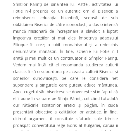
Sfinților Părinți de dinaintea lui. Astfel, activitatea lui
Fotie ni-l prezintă ca un autentic om al Bisericii: a
reîmbisericit educația bizantină, scoasă de sub
oblăduirea Bisericii de către iconoclaști; a dus o intensă
muncă misionară de încreștinare a slavilor; a luptat
împotriva ereziilor și mai ales împotriva adaosului
Filioque în crez; a iubit monahismul și a redeschis
nenumărate mănăstiri. În fine, scrierile lui Fotie ni-l
arată și mai mult ca un continuator al Sfinților Părinți.
Vedem mai întâi că el recomanda studierea culturii
clasice, însă o subordona pe aceasta culturii Bisericii și
scrierilor duhovnicești, pe care le considera net
superioare și singurele care puteau aduce mântuirea.
Apoi, cugetul său bisericesc se dovedește și în faptul că
el îi pune în valoare pe Sfinții Părinți, criticând totodată
dur rătăcirile scriitorilor eretici și păgâni, în ciuda
prezentării obiective a calităților lor artistice. În fine,
ultimul argument îl constituie sfaturile sale trimise
proaspăt convertitului rege Boris al Bulgariei, căruia îi