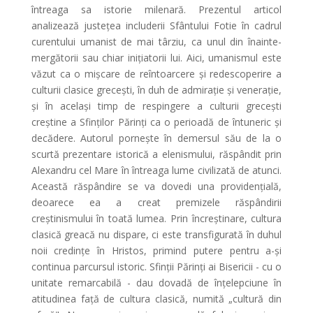
întreaga sa istorie milenară. Prezentul articol
analizează justețea includerii Sfântului Fotie în cadrul
curentului umanist de mai târziu, ca unul din înainte-
mergătorii sau chiar inițiatorii lui. Aici, umanismul este
văzut ca o mișcare de reîntoarcere și redescoperire a
culturii clasice grecești, în duh de admirație și venerație,
și în același timp de respingere a culturii grecești
creștine a Sfinților Părinți ca o perioadă de întuneric și
decădere. Autorul pornește în demersul său de la o
scurtă prezentare istorică a elenismului, răspândit prin
Alexandru cel Mare în întreaga lume civilizată de atunci.
Această răspândire se va dovedi una providențială,
deoarece ea a creat premizele răspândirii
creștinismului în toată lumea. Prin încreștinare, cultura
clasică greacă nu dispare, ci este transfigurată în duhul
noii credințe în Hristos, primind putere pentru a-și
continua parcursul istoric. Sfinții Părinți ai Bisericii - cu o
unitate remarcabilă - dau dovadă de înțelepciune în
atitudinea față de cultura clasică, numită „cultură din